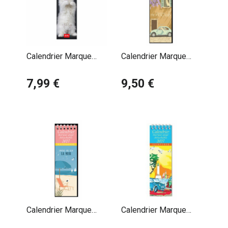
Calendrier Marque
Calendrier Marque
Page 2027 Chatons
Page 2027 Affiche La
Bébés
7,99 €
Route des Vacances
9,50 €
Calendrier Marque
Calendrier Marque
Page 2027 Affiche
Page 2027 Phare