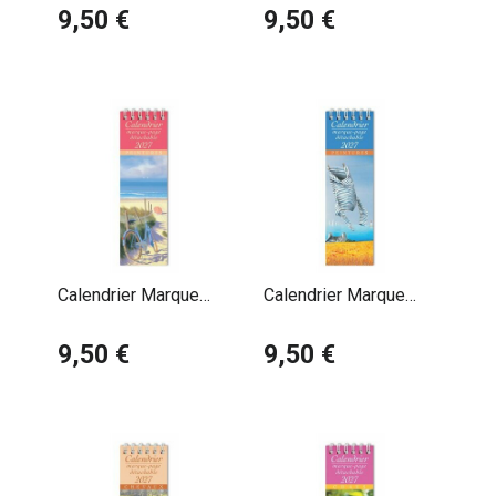
Emmene moi voir la
9,50 €
Océan Charles
9,50 €
mer
Cambier
Calendrier Marque
Calendrier Marque
Page 2027 Plage
Page 2027 Mer Marin
Henri Deuil
9,50 €
Bernard Morinay
9,50 €