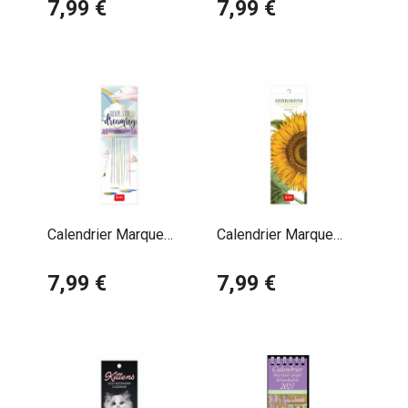
Klimt
7,99 €
Monet
7,99 €
Impressionniste
Calendrier Marque
Calendrier Marque
Page 2027 Citations
Page 2027 Herbiers
Positives
7,99 €
Dessins Fleurs
7,99 €