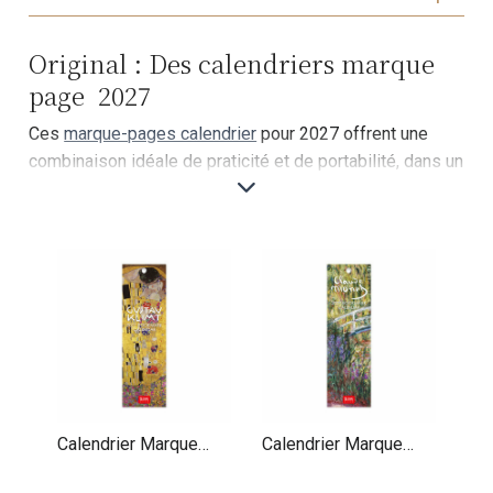
Original : Des calendriers marque
page 2027
Ces
marque-pages calendrier
pour 2027 offrent une
combinaison idéale de praticité et de portabilité, dans un
format compact de 5,5x17 cm. Chaque exemplaire de
cette série marie avec perfection fonctionnalité et
esthétique, orné d'illustrations soigneusement conçues.
Chaque page présente non seulement une vue claire
des jours, semaines et mois à venir, mais également un
espace dédié pour prendre des notes, en faisant un outil
essentiel pour rester organisé tout en ajoutant une
touche décorative à n'importe quel livre ou agenda.
Calendrier Marque
Calendrier Marque
Page 2027 Gustave
Page 2027 Claude