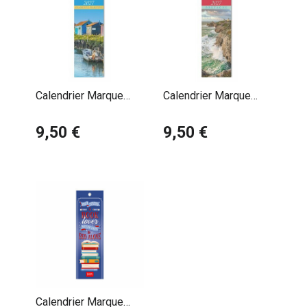
Calendrier Marque
Calendrier Marque
Page 2027 Charente
Page 2027 Bretagne
Maritime
9,50 €
Côte
9,50 €
Calendrier Marque