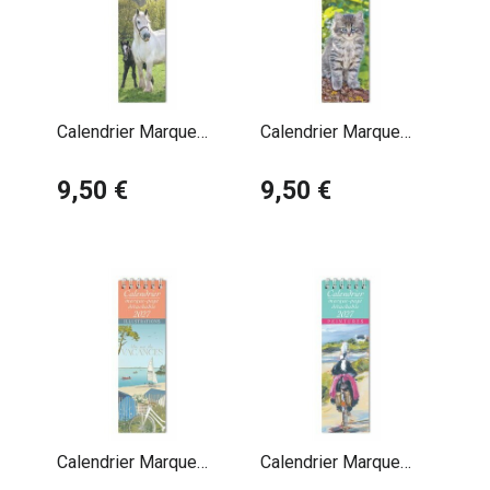
Calendrier Marque
Calendrier Marque
Page 2027 Chevaux
Page 2027 Chats et
9,50 €
Chatons
9,50 €
Calendrier Marque
Calendrier Marque
Page 2027 Un air de
Page 2027 Mer