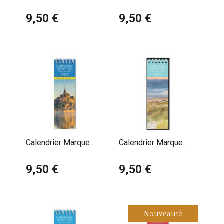
Page 2027 Bassin
Page 2027 Vendée
d'Arcachon
9,50 €
9,50 €
Calendrier Marque
Calendrier Marque
Page 2027 Normandie
Page 2027 Baie de
Mont Saint Michel
9,50 €
Somme
9,50 €
Nouveauté