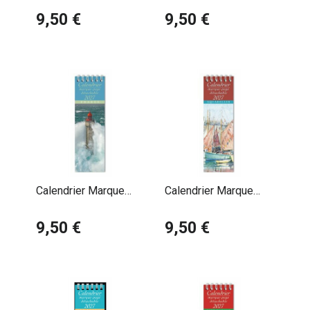
Vacances Pauline
9,50 €
Charles Gharlic
9,50 €
Launay
Calendrier Marque
Calendrier Marque
Page 2027 Phare
Page 2027 Aquarelle
Maritime
9,50 €
Voilier Vandenberghe
9,50 €