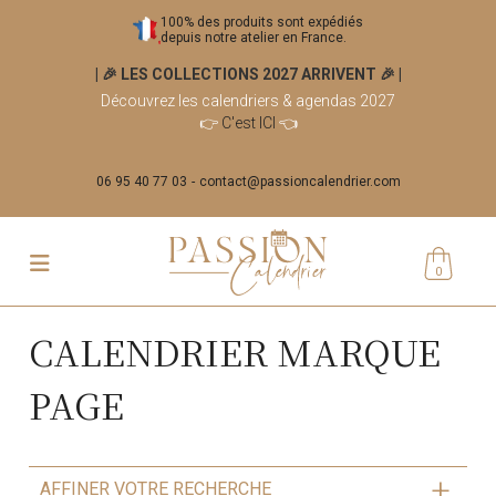
100% des produits sont expédiés
depuis notre atelier en France.
| 🎉 LES COLLECTIONS 2027 ARRIVENT 🎉
|
Découvrez les calendriers & agendas 2027
👉
C'est ICI
👈
06 95 40 77 03
contact@passioncalendrier.com
0
CALENDRIER MARQUE
PAGE
AFFINER VOTRE RECHERCHE