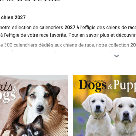
 chien 2027
otre sélection de calendriers
2027
à l'effigie des chiens de ra
à l'effigie de votre race favorite. Pour en savoir plus et découvrir
e 300 calendriers dédiés aux chiens de race, notre collection
20
yez fasciné par les grandes races majestueuses, charmé par les 
xotiques, vous trouverez le calendrier parfait pour célébrer votr
e, information et inspiration tout au long de l'année. Cliquez sur 
lus de photos !