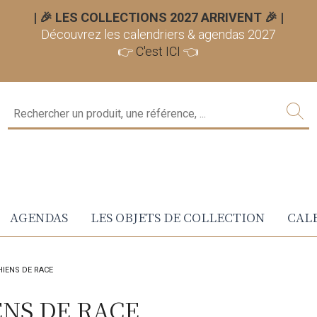
| 🎉 LES COLLECTIONS 2027 ARRIVENT 🎉
|
Découvrez les calendriers & agendas 2027
👉
C'est ICI
👈
AGENDAS
LES OBJETS DE COLLECTION
CALE
HIENS DE RACE
ENS DE RACE