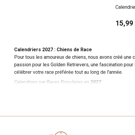
Calendri
15,99
Calendriers 2027 : Chiens de Race
Pour tous les amoureux de chiens, nous avons créé une co
passion pour les Golden Retrievers, une fascination pour l
célébrer votre race préférée tout au long de l'année.
Calendriers par Races Populaires en
2027
:
Golden Retrievers :
Les Golden Retrievers sont connus p
ces magnifiques chiens, capturés dans diverses poses et 
familles humaines.
- Description :
Des photos colorées et vibrantes de Golden
- Informations :
Chaque page contient des anecdotes et des
Bulldogs Français :
Les Bulldogs français, avec leurs v