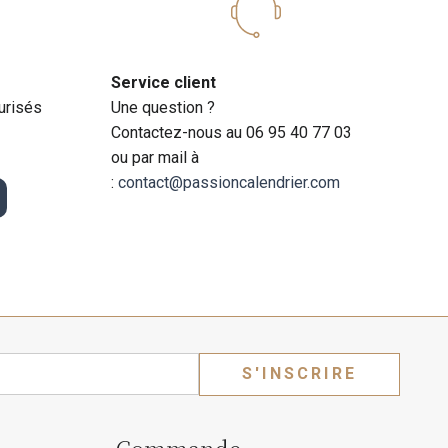
spiègle et leur charme unique.
Service client
urisés
Une question ?
mois, découvrez des photos adorables de Chihuahuas
Contactez-nous au 06 95 40 77 03
ou par mail à
:
contact@passioncalendrier.com
entillesse. Nos calendriers
2027
de Labradors présentent
es images spectaculaires de Labradors en pleine nature.
S'INSCRIRE
ers
2027
dédiés. Ces calendriers présentent des photos
Commande