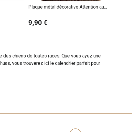
Plaque métal décorative Attention au
chien
9,90 €
e des chiens de toutes races. Que vous ayez une
uas, vous trouverez ici le calendrier parfait pour
s
2027
de Golden Retrievers sont remplis de photos de
ers jouant, se relaxant, et interagissant avec leurs
oins.
ompagnons parfaits. Nos calendriers
2027
de Bulldogs