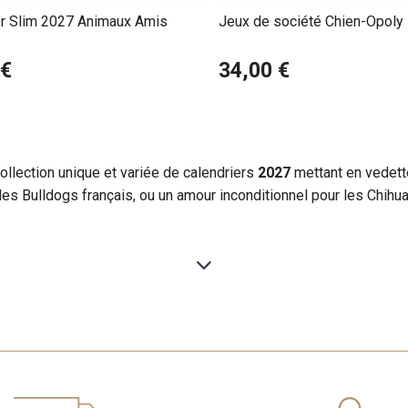
er Slim 2027 Animaux Amis
Jeux de société Chien-Opoly
 €
34,00 €
llection unique et variée de calendriers
2027
mettant en vedett
es Bulldogs français, ou un amour inconditionnel pour les Chihuah
our leur nature amicale et leur beauté élégante. Nos calendrier
situations. Chaque mois, vous pourrez admirer des Golden Retriev
 Retrievers en pleine action.
 faits intéressants sur cette race, ainsi que des conseils de s
isages adorables et leurs personnalités charmantes, sont des c