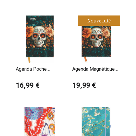
Nouveauté
Agenda Poche
Agenda Magnétique
Magnétique 2027 Art
2027 Skulls Tête de
Gothique Skull Tête de
16,99 €
Mort
19,99 €
Mort