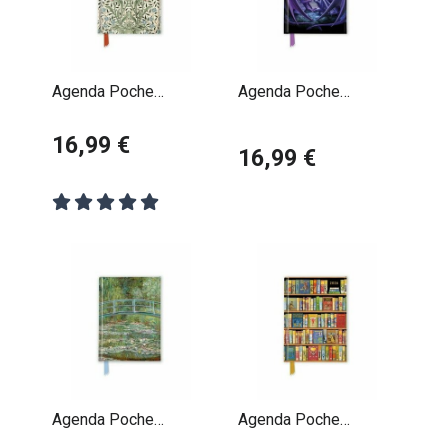
Agenda Poche
Agenda Poche
Magnétique 2026
Magnétique 2026
William Morris
16,99 €
Créatures
16,99 €
Fantastiques Anne
Stokes
Agenda Poche
Agenda Poche
Magnétique 2026
Magnétique 2026