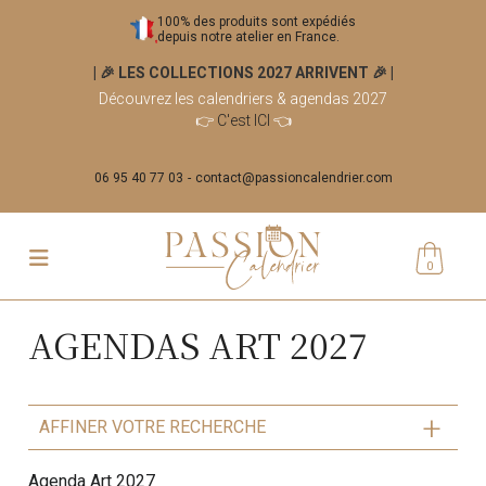
100% des produits sont expédiés
depuis notre atelier en France.
| 🎉 LES COLLECTIONS 2027 ARRIVENT 🎉
|
Découvrez les calendriers & agendas 2027
👉
C'est ICI
👈
06 95 40 77 03
contact@passioncalendrier.com
0
AGENDAS ART 2027
AFFINER VOTRE RECHERCHE
Agenda Art 2027