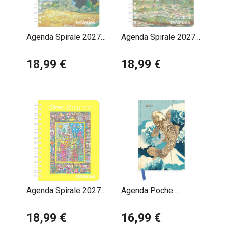
Agenda Spirale 2027
Agenda Spirale 2027
Vincent Van Gogh
Claude Monet
18,99 €
18,99 €
Agenda Spirale 2027
Agenda Poche
James Rizzi
Magnétique 2027 Art
18,99 €
Japonais
16,99 €