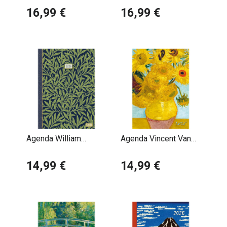
Claude Monet
16,99 €
Librairie Livres
16,99 €
Agenda William
Agenda Vincent Van
Morris Fleurs 2026
Gogh 2026
14,99 €
14,99 €