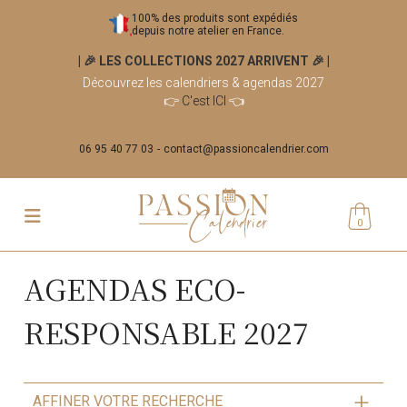
100% des produits sont expédiés
depuis notre atelier en France.
| 🎉 LES COLLECTIONS 2027 ARRIVENT 🎉
|
Découvrez les calendriers & agendas 2027
👉
C'est ICI
👈
06 95 40 77 03
contact@passioncalendrier.com
0
AGENDAS ECO-
RESPONSABLE 2027
AFFINER VOTRE RECHERCHE