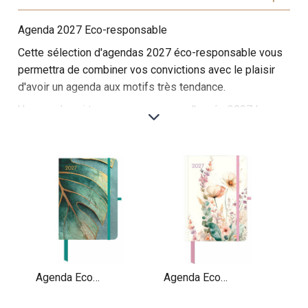
Agenda 2027 Eco-responsable
Cette sélection d'agendas 2027 éco-responsable vous
permettra de combiner vos convictions avec le plaisir
d'avoir un agenda aux motifs très tendance.
Un agenda qui traversera avec vous l'année 2027 !
Cette sélection d'agendas papier éco-responsables est
dédiée aux personnes soucieuses de l'environnement,
qui souhaitent allier organisation et respect de la
planète. Conçus avec des matériaux durables et des
pratiques de fabrication éthiques, ces agendas sont une
alternative idéale pour ceux qui veulent réduire leur
impact écologique tout en restant organisés.
Les couvertures de ces agendas sont fabriquées à
partir de matériaux recyclés ou de papier certifié FSC,
Agenda Eco
Agenda Eco
garantissant que le bois utilisé provient de forêts
Responsable 2027
Responsable 2027