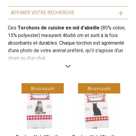
AFFINER VOTRE RECHERCHE
Ces
Torchons de cuisine en nid d'abeille
(85% coton,
15% polyester) mesurent 46x66 cm et sont à la fois
absorbants et durables. Chaque torchon est agrémenté
d'une photo de votre animal préféré, qu'il s'agisse d'un
chien ou d'un chat.
Idéaux pour essuyer vaisselle et mains, ils apportent
une touche personnelle et charmante à votre cuisine.
Pratiques et esthétiques, ils séduiront tous les
Nouveauté
Nouveauté
amoureux des animaux.