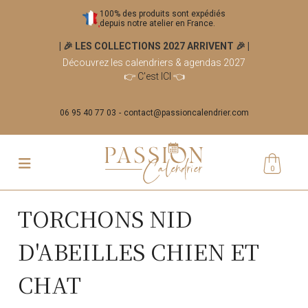
100% des produits sont expédiés
depuis notre atelier en France.
| 🎉 LES COLLECTIONS 2027 ARRIVENT 🎉
|
Découvrez les calendriers & agendas 2027
👉
C'est ICI
👈
06 95 40 77 03
contact@passioncalendrier.com
0
TORCHONS NID
D'ABEILLES CHIEN ET
CHAT