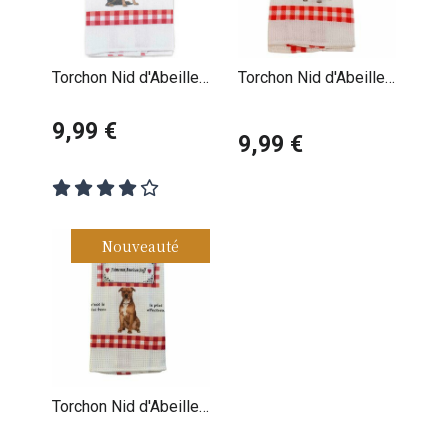
Torchon Nid d'Abeille
Torchon Nid d'Abeille
Berger de Beauce
Beagle
Beauceron
9,99 €
9,99 €
Nouveauté
Torchon Nid d'Abeille
American