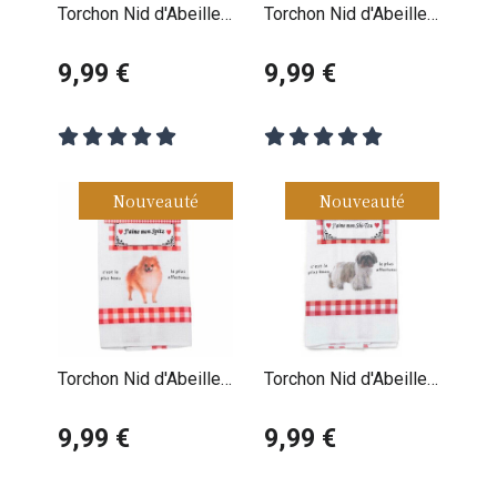
Torchon Nid d'Abeille
Torchon Nid d'Abeille
Yorkshire Terrier
West Highland White
9,99 €
Terrier
9,99 €
Nouveauté
Nouveauté
Torchon Nid d'Abeille
Torchon Nid d'Abeille
Spitz Nain
Shih tzu
9,99 €
9,99 €