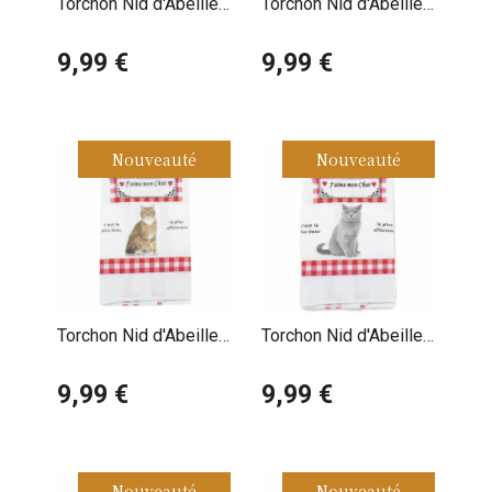
Torchon Nid d'Abeille
Torchon Nid d'Abeille
Chat Maine Coon
Chat Noir
Tigré
9,99 €
9,99 €
Nouveauté
Nouveauté
Torchon Nid d'Abeille
Torchon Nid d'Abeille
Chat Tigré Roux
British Shorthair Gris
9,99 €
9,99 €
Nouveauté
Nouveauté