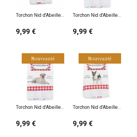
Torchon Nid d'Abeille
Torchon Nid d'Abeille
Epagneul Papillon
Berger Belge Malinois
9,99 €
9,99 €
Nouveauté
Nouveauté
Torchon Nid d'Abeille
Torchon Nid d'Abeille
Labrador Retriever
Jack Russell Terrier
Sable
9,99 €
9,99 €