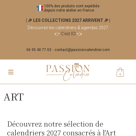
100% des produits sont expédiés
depuis notre atelier en France.
| 🎉 LES COLLECTIONS 2027 ARRIVENT 🎉
|
Découvrez les calendriers & agendas 2027
👉
C'est ICI
👈
06 95 40 77 03
contact@passioncalendrier.com
0
ART
Découvrez notre sélection de
calendriers 2027 consacrés à l'Art