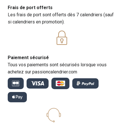
Frais de port offerts
Émerveillez-vous devant la beauté des jardins et des
Les frais de port sont offerts dès 7 calendriers (sauf
paysages peints par les impressionnistes. Ce
si calendriers en promotion).
calendrier 2027 vous transporte dans les jardins fleuris
et les paysages bucoliques immortalisés par ces
artistes visionnaires.
Exemples de photos
: "Le Jardin de l'artiste à
Giverny" de Monet, "Poppies" de Monet, "Le Bassin
Paiement sécurisé
aux Nymphéas" de Monet.
Tous vos paiements sont sécurisés lorsque vous
Informations supplémentaires
: Des descriptions
achetez sur passioncalendrier.com
des jardins qui ont inspiré les impressionnistes et
des conseils pour créer un jardin inspiré de leurs
œuvres.
Calendriers 2027 : L'Art Moderne
Calendrier Les Pionniers de l'Art Moderne
Explorez les œuvres audacieuses et innovantes des