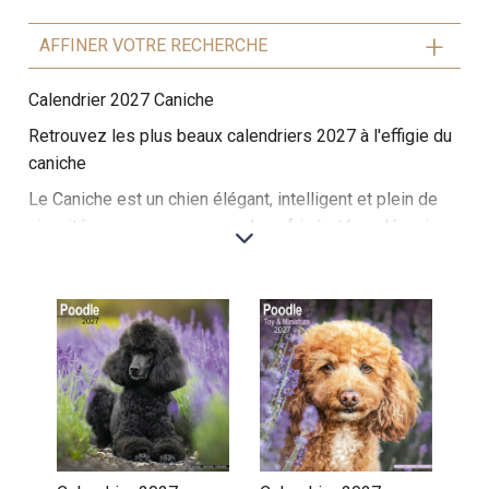
AFFINER VOTRE RECHERCHE
Calendrier 2027 Caniche
Retrouvez les plus beaux calendriers 2027 à l'effigie du
caniche
Le Caniche est un chien élégant, intelligent et plein de
vivacité, reconnu pour son pelage frisé et bouclé, qui
peut être de différentes couleurs : blanc, noir, abricot,
gris ou café. Il existe en trois tailles : standard, miniature
et toy.
Ce chien est particulièrement apprécié pour sa grande
intelligence et sa facilité d'apprentissage, ce qui en fait
un excellent chien de compagnie et un compétiteur en
sports canins. Malgré sa réputation de chien de salon, le
Caniche est aussi actif et joueur, aimant les promenades
et les jeux. Sociable et affectueux, il forme une relation