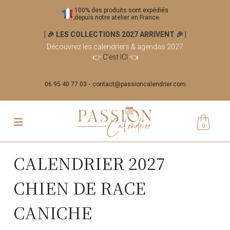
100% des produits sont expédiés
depuis notre atelier en France.
| 🎉 LES COLLECTIONS 2027 ARRIVENT 🎉
|
Découvrez les calendriers & agendas 2027
👉
C'est ICI
👈
06 95 40 77 03
contact@passioncalendrier.com
0
CALENDRIER 2027
CHIEN DE RACE
CANICHE