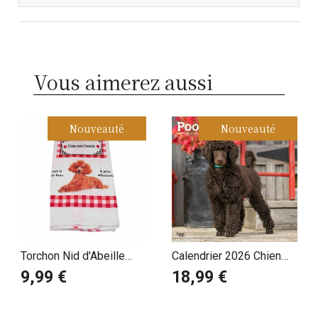
Vous aimerez aussi
Nouveauté
Nouveauté
Torchon Nid d'Abeille
Calendrier 2026 Chien
Caniche
Race Caniche
9,99 €
18,99 €