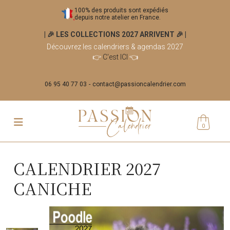
100% des produits sont expédiés
depuis notre atelier en France.
| 🎉 LES COLLECTIONS 2027 ARRIVENT 🎉
|
Découvrez les calendriers & agendas 2027
👉
C'est ICI
👈
06 95 40 77 03
contact@passioncalendrier.com
0
CALENDRIER 2027
CANICHE