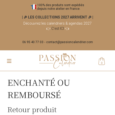
100% des produits sont expédiés
depuis notre atelier en France.
| 🎉 LES COLLECTIONS 2027 ARRIVENT 🎉
|
Découvrez les calendriers & agendas 2027
👉
C'est ICI
👈
06 95 40 77 03
contact@passioncalendrier.com
0
ENCHANTÉ OU
REMBOURSÉ
Retour produit