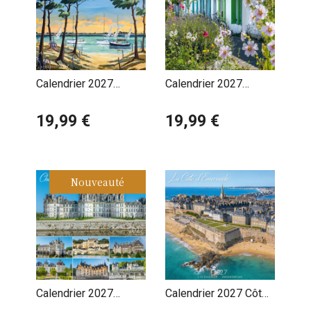
Calendrier 2027
Calendrier 2027
Charente Maritime l'Ile
Charente Maritime
de Ré par Philippe
19,99 €
Roses Trémières
19,99 €
Deschamps
Nouveauté
Calendrier 2027
Calendrier 2027 Côte
Châteaux de la Loire
d'Emeraude