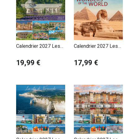
Calendrier 2027 Les
Calendrier 2027 Les
Plus beaux Sites de
plus Belles
Provence
19,99 €
Merveilles du Monde
17,99 €