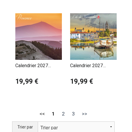
Calendrier 2027
Calendrier 2027
Provence Mont
Vendée L'ile de
Ventoux
19,99 €
Noirmoutier
19,99 €
<<
1
2
3
>>
Trier par