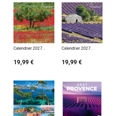
Calendrier 2027
Calendrier 2027
Provence Champ de
Provence Champs de
Coquelicot
19,99 €
Lavande
19,99 €