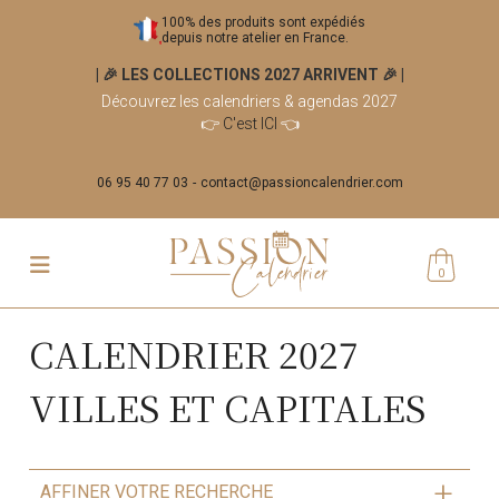
100% des produits sont expédiés
depuis notre atelier en France.
| 🎉 LES COLLECTIONS 2027 ARRIVENT 🎉
|
Découvrez les calendriers & agendas 2027
👉
C'est ICI
👈
06 95 40 77 03
contact@passioncalendrier.com
0
CALENDRIER 2027
VILLES ET CAPITALES
AFFINER VOTRE RECHERCHE