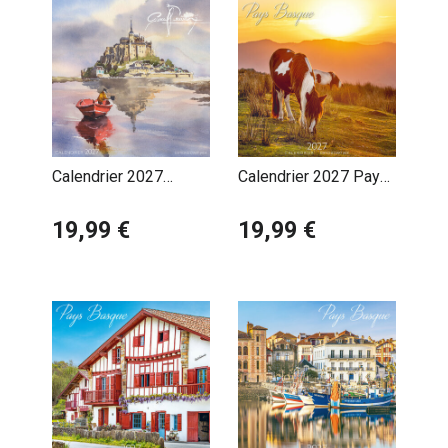
Calendrier 2027
Calendrier 2027 Pays
Pascal Benoit
Basque Cheval Pottok
Normandie Mont Saint
19,99 €
19,99 €
Michel