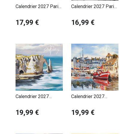
Calendrier 2027 Paris
Calendrier 2027 Paris
France Tour Eiffel
Rétro avec Poster
17,99 €
Offert
16,99 €
Calendrier 2027
Calendrier 2027
Pascal Benoit
Pascal Benoit
Normandie Etretat
19,99 €
Normandie Honfleur
19,99 €