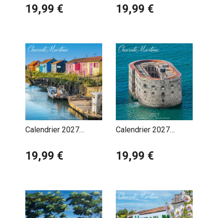
Atlantique
19,99 €
Fleurie
19,99 €
Calendrier 2027
Calendrier 2027
Charente Maritime
Charente Maritime
Chenal Ostréicole
19,99 €
Fort Boyard
19,99 €