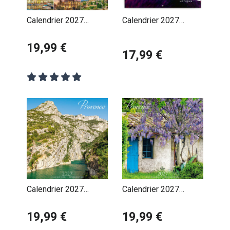
Calendrier 2027
Calendrier 2027
Provence Côte d'Azur
Provence et Lavande
19,99 €
Parfumé
17,99 €
Calendrier 2027
Calendrier 2027
Provence Gorges du
Provence Maison
Verdon
19,99 €
Provençale
19,99 €