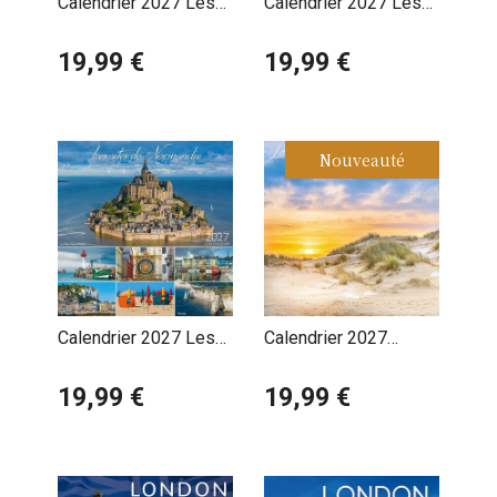
Calendrier 2027 Les
Calendrier 2027 Les
Sites de Normandie
Sites de Normandie
Falaises Etretat
19,99 €
Honfleur
19,99 €
Nouveauté
Calendrier 2027 Les
Calendrier 2027
Sites de Normandie
Littoral des Hauts de
Le Mont Saint Michel
19,99 €
France
19,99 €