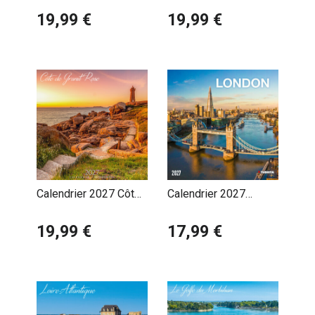
France
19,99 €
19,99 €
Calendrier 2027 Côte
Calendrier 2027
de Granit Rose
Coucher de Soleil à
19,99 €
Londres
17,99 €