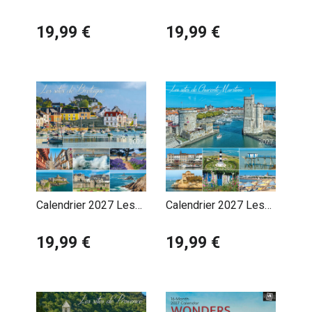
Landes Maison
Landes Plage
Landaise
19,99 €
19,99 €
Calendrier 2027 Les
Calendrier 2027 Les
plus beaux sites de
Plus Beaux Sites de
Bretagne
19,99 €
Charente Maritime
19,99 €