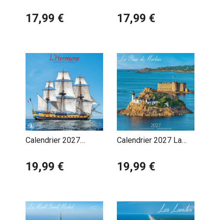
Illustrations Voyages
Indiens D'Amérique
Vintage
17,99 €
Walkers of The Wind
17,99 €
Calendrier 2027
Calendrier 2027 La
L'Hermione frégate
Baie de Morlaix
19,99 €
19,99 €