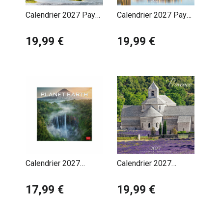
Calendrier 2027 Pays
Calendrier 2027 Pays
Basque Maison
Basque Port Ciboure
19,99 €
19,99 €
Calendrier 2027
Calendrier 2027
Paysages Sauvages
Provence Abbaye de
17,99 €
Senanque
19,99 €