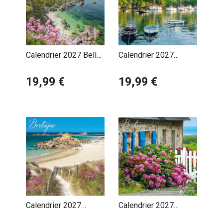
Calendrier 2027 Belle
Calendrier 2027
Ile en Mer
Bretagne Bateaux
19,99 €
Ports
19,99 €
Calendrier 2027
Calendrier 2027
Bretagne Côte
Bretagne Maison