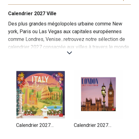
Calendrier 2027 Ville
Des plus grandes mégolopoles urbaine comme New
york, Paris ou Las Vegas aux capitales européennes
comme Londres, Venise...retrouvez notre sélection de
calendrier 2027 consacrée aux villes à travers le monde
Cette sélection de calendriers muraux sur les villes et
capitales du monde est une invitation à découvrir les
métropoles les plus fascinantes de notre planète.
Chaque mois, le calendrier vous plonge dans l'ambiance
unique de grandes villes, de centres urbains historiques
et de lieux modernes, capturant leur essence à travers
des photographies spectaculaires.
Les premiers mois sont consacrés à des villes
iconiques comme Paris, New York, Londres et Tokyo,
Calendrier 2027
Calendrier 2027
avec des images de leurs monuments célèbres : la Tour
Affiches Italie
Affiches Londres
Eiffel, Big Ben, la Statue de la Liberté et le Mont Fuji.