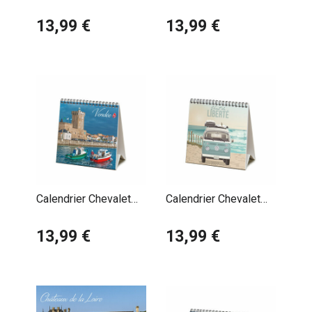
2027 Vendée Maison
2027 Vendée Plage
Vendéenne
13,99 €
13,99 €
Calendrier Chevalet
Calendrier Chevalet
2027 Vendée Port
2027 Vent de Liberté
Les Sables d'Olonne
13,99 €
Pauline Launay
13,99 €