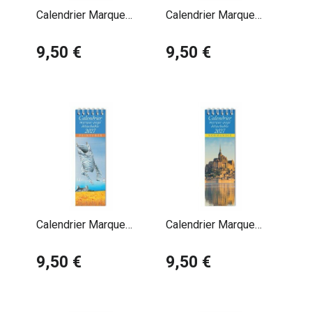
Calendrier Marque
Calendrier Marque
Page 2027 Les
Page 2027 Mer
Landes
9,50 €
Charles Gharlic
9,50 €
Calendrier Marque
Calendrier Marque
Page 2027 Mer Marin
Page 2027 Normandie
Bernard Morinay
9,50 €
Mont Saint Michel
9,50 €