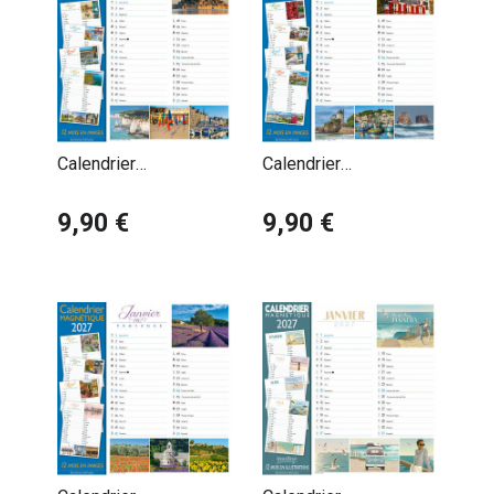
Calendrier
Calendrier
Magnétique 2027
Magnétique 2027
Normandie
9,90 €
Pays Basque
9,90 €