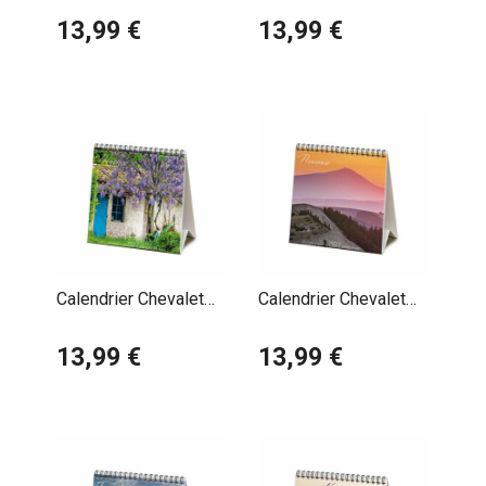
Champs Lavande
13,99 €
Gorges du Verdon
13,99 €
Calendrier Chevalet
Calendrier Chevalet
2027 Provence
2027 Provence Mont
Maison Provençale
13,99 €
Ventoux
13,99 €