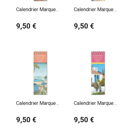
Calendrier Marque
Calendrier Marque
Page 2027 Phare
Page 2027 Plage
Océan Charles
9,50 €
Henri Deuil
9,50 €
Cambier
Calendrier Marque
Calendrier Marque
Page 2027 Un air de
Page 2027 Vendée
Vacances Pauline
9,50 €
9,50 €
Launay