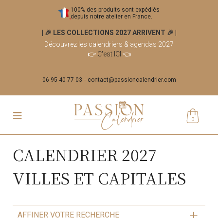
100% des produits sont expédiés
depuis notre atelier en France.
| 🎉 LES COLLECTIONS 2027 ARRIVENT 🎉
|
Découvrez les calendriers & agendas 2027
👉
C'est ICI
👈
06 95 40 77 03
contact@passioncalendrier.com
0
CALENDRIER 2027
VILLES ET CAPITALES
AFFINER VOTRE RECHERCHE