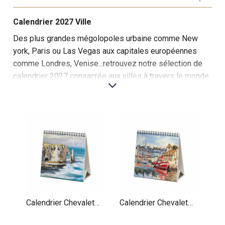
Calendrier 2027 Ville
Des plus grandes mégolopoles urbaine comme New
york, Paris ou Las Vegas aux capitales européennes
comme Londres, Venise...retrouvez notre sélection de
calendrier 2027 consacrée aux villes à travers le monde
Cette sélection de calendriers muraux sur les villes et
capitales du monde est une invitation à découvrir les
métropoles les plus fascinantes de notre planète.
Chaque mois, le calendrier vous plonge dans l'ambiance
unique de grandes villes, de centres urbains historiques
et de lieux modernes, capturant leur essence à travers
des photographies spectaculaires.
Les premiers mois sont consacrés à des villes
iconiques comme Paris, New York, Londres et Tokyo,
Calendrier Chevalet
Calendrier Chevalet
avec des images de leurs monuments célèbres : la Tour
2027 Normandie
2027 Normandie
Eiffel, Big Ben, la Statue de la Liberté et le Mont Fuji.