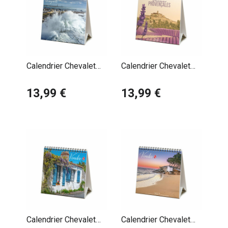
Calendrier Chevalet
Calendrier Chevalet
2027 Tempête
2027 Vacances
Atlantique Phlippe
13,99 €
Provençales Pauline
13,99 €
Plisson
Launay
Calendrier Chevalet
Calendrier Chevalet