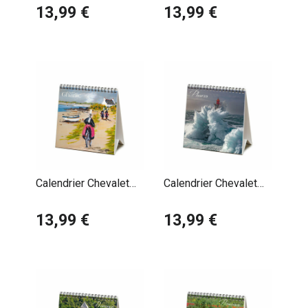
Maison Basque
13,99 €
Port Ciboure
13,99 €
Calendrier Chevalet
Calendrier Chevalet
2027 Paysage
2027 Phares Maritime
Maritime par Charles
13,99 €
13,99 €
Gharlic