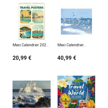
Maxi Calendrier 2027
Maxi Calendrier
Affiches Vintage
60x50cm 2027 La
Villes du Monde
20,99 €
Mer Océan
40,99 €