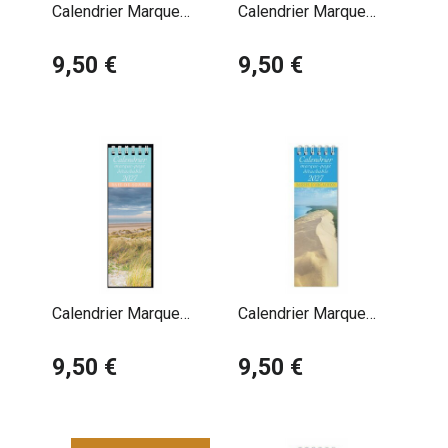
Calendrier Marque
Calendrier Marque
Page 2027 Affiche La
Page 2027 Aquarelle
Route des Vacances
9,50 €
Voilier Vandenberghe
9,50 €
Calendrier Marque
Calendrier Marque
Page 2027 Baie de
Page 2027 Bassin
Somme
9,50 €
d'Arcachon
9,50 €