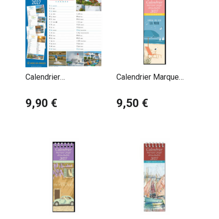
Calendrier
Calendrier Marque
Magnétique 2027
Page 2027 Affiche
Vendée
9,90 €
Emmene moi voir la
9,50 €
mer