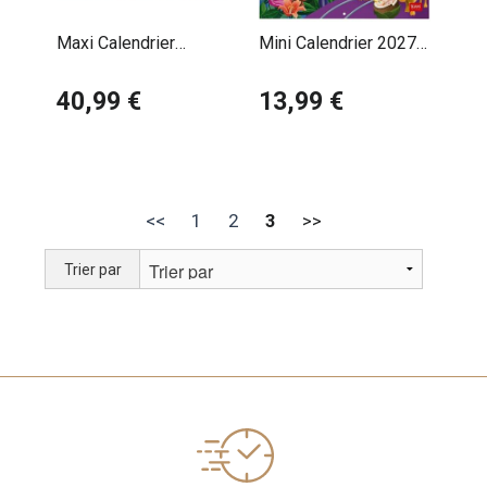
Maxi Calendrier
Mini Calendrier 2027
60x50cm 2027 La
Voyage autour du
Mer Océan
40,99 €
Monde
13,99 €
<<
1
2
3
>>
Trier par