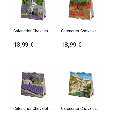
Calendrier Chevalet
Calendrier Chevalet
2027 Provence
2027 Provence
Abbaye de Sénanque
13,99 €
Champ de
13,99 €
Coquelicots
Calendrier Chevalet
Calendrier Chevalet
2027 Provence
2027 Provence