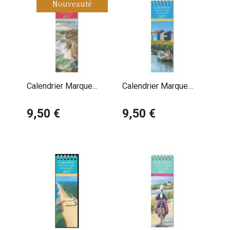
Nouveauté
Calendrier Marque
Calendrier Marque
Page 2027 Bretagne
Page 2027 Charente
Côte
9,50 €
Maritime
9,50 €