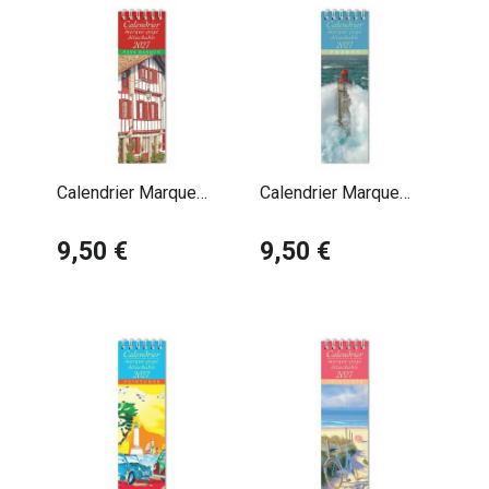
Calendrier Marque
Calendrier Marque
Page 2027 Pays
Page 2027 Phare
Basque Maison
9,50 €
Maritime
9,50 €