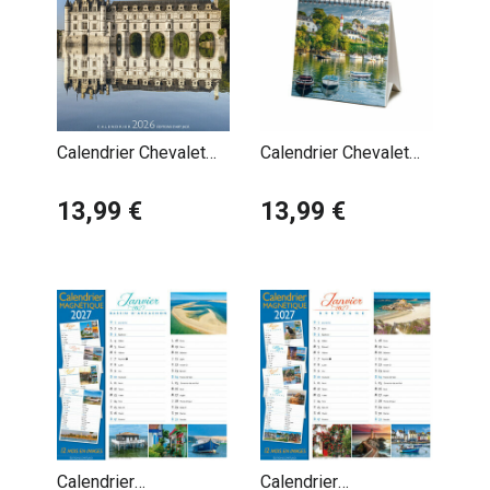
Calendrier Chevalet
Calendrier Chevalet
2026 Châteaux de La
Calendrier Chevalet
Loire France
13,99 €
2027 Les Plus Beaux
13,99 €
Sites de Bretagne
Bretagne Port de
Pêche
Calendrier
Calendrier