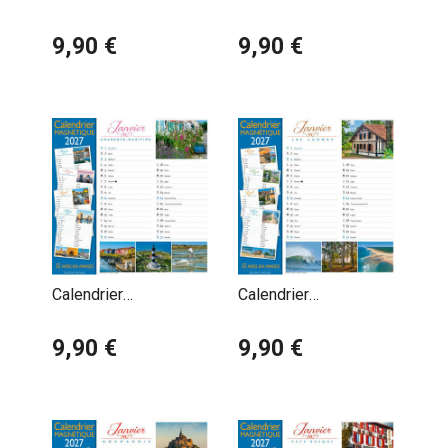
Magnétique 2027
Magnétique 2027
Bassin d'Arcachon
9,90 €
Bretagne
9,90 €
Calendrier
Calendrier
Magnétique 2027
Magnétique 2027 Les
Charente Maritime
9,90 €
Landes
9,90 €