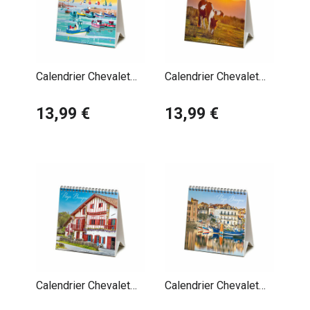
Calendrier Chevalet
Calendrier Chevalet
2027 Océan Ports par
2027 Pays Basque -
Charles Cambier
13,99 €
Cheval Pottok
13,99 €
Calendrier Chevalet
Calendrier Chevalet
2027 Pays Basque -
2027 Pays Basque -