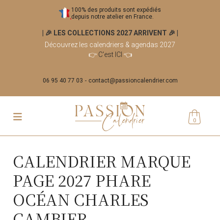
100% des produits sont expédiés
depuis notre atelier en France.
| 🎉 LES COLLECTIONS 2027 ARRIVENT 🎉
|
Découvrez les calendriers & agendas 2027
👉
C'est ICI
👈
06 95 40 77 03
contact@passioncalendrier.com
0
CALENDRIER MARQUE
PAGE 2027 PHARE
OCÉAN CHARLES
CAMBIER