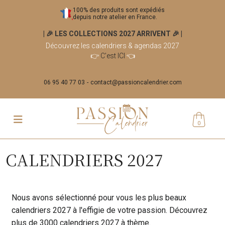
100% des produits sont expédiés
depuis notre atelier en France.
| 🎉 LES COLLECTIONS 2027 ARRIVENT 🎉
|
Découvrez les calendriers & agendas 2027
👉
C'est ICI
👈
06 95 40 77 03
contact@passioncalendrier.com
0
CALENDRIERS 2027
Nous avons sélectionné pour vous les plus beaux
calendriers 2027 à l'effigie de votre passion. Découvrez
plus de 3000 calendriers 2027 à thème.