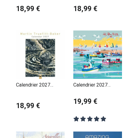
Parkin
18,99 €
Harding
18,99 €
Calendrier 2027
Calendrier 2027
Animaux Forêt Martin
Aquarelle Mer Charles
Truefitt-Baker
Cambier
19,99 €
18,99 €