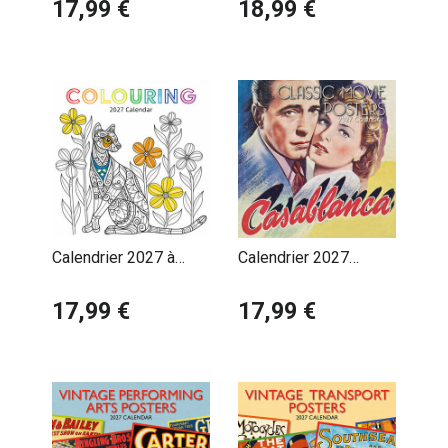
Peploe
17,99 €
Mackintosh
18,99 €
Calendrier 2027 à
Calendrier 2027
Colorier Coloriage
Affiches Films Cultes
Détente
17,99 €
Rétro Vintage
17,99 €