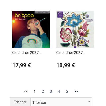
Calendrier 2027
Calendrier 2027
Britpop – Les Icônes
Broderie d'Art à la
des Années 90
17,99 €
Main
18,99 €
<<
1
2
3
4
5
>>
Trier par