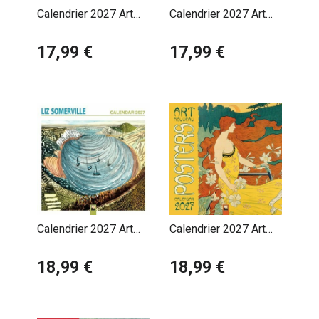
Calendrier 2027 Art
Calendrier 2027 Art
Henri Rousseau
Japonais
17,99 €
17,99 €
Calendrier 2027 Art
Calendrier 2027 Art
Liz Somerville
Nouveau Affiches
18,99 €
Publicitaires Mucha
18,99 €
Grasset