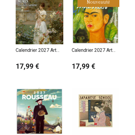
Nouveauté
Calendrier 2027 Art
Calendrier 2027 Art
Femmes dans leurs
Frida Kahlo
Jardins
17,99 €
17,99 €