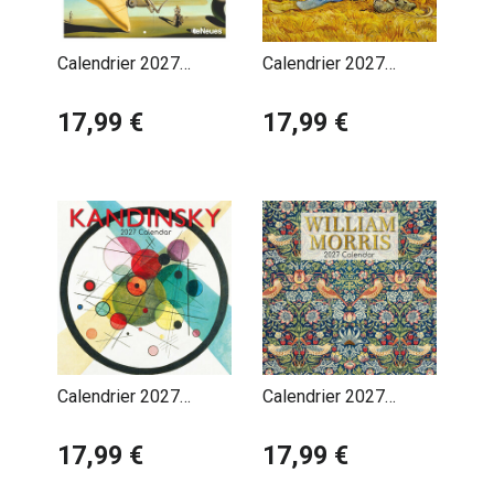
Calendrier 2027
Calendrier 2027
Artiste Salvador Dali
Artiste Vincent Van
Surréaliste
17,99 €
Gogh Classique
17,99 €
Calendrier 2027
Calendrier 2027
Artiste Wassily
Artiste William Morris
Kandinsky
17,99 €
17,99 €