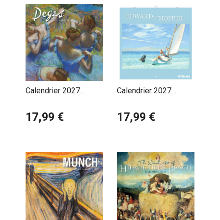
Calendrier 2027
Calendrier 2027
Artiste Edgar Degas
Artiste Edouard
17,99 €
Hopper
17,99 €