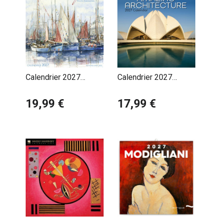
Calendrier 2027
Calendrier 2027
Aquarelle Mer
Architectures
Philippe
19,99 €
Incroyables du Monde
17,99 €
Vanderbergue