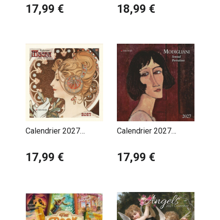
Merveilles
17,99 €
Merveilles
18,99 €
Illustrations
Calendrier 2027
Calendrier 2027
Alphonse Mucha
Amadeo Modigliani
17,99 €
17,99 €