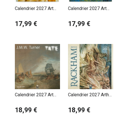
Calendrier 2027 Art
Calendrier 2027 Art
Sandro Botticelli
Vincent Van Gogh
17,99 €
Pointillisme
17,99 €
Calendrier 2027 Art
Calendrier 2027 Arthur
William Turner et John
Rackham Age d'Or
Constable
18,99 €
18,99 €