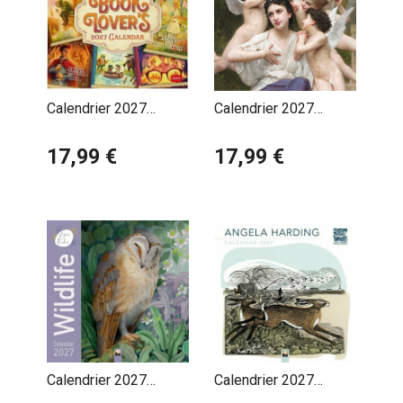
Calendrier 2027
Calendrier 2027
Amoureux des Livres
Anges Angelots
17,99 €
Célestes
17,99 €
Calendrier 2027
Calendrier 2027
Animaux Art Bex
Animaux Forêt Angela