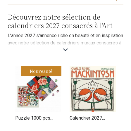
Découvrez notre sélection de
calendriers 2027 consacrés à l'Art
L'année 2027 s'annonce riche en beauté et en inspiration
avec notre sélection de calendriers muraux consacrés à
l'art. Chaque calendrier vous offre un voyage à travers
différents mouvements de peinture, mettant en lumière
des chefs-d'œuvre intemporels et des artistes
Nouveauté
emblématiques. Que vous soyez un amateur d'art
classique, moderne ou contemporain, vous trouverez le
calendrier parfait pour illuminer vos murs et enrichir vos
journées. Cliquez pour entrer dans notre prestigieuse
galerie d'art et choisissez le calendrier qui
accompagnera votre année 2027.
Puzzle 1000 pcs
Calendrier 2027
Rose - Samuel
Charles Rennie