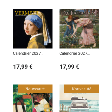
Calendrier 2027
Calendrier 2027
Artistes Johannes
Artistes Mouvement
Vermeer
17,99 €
Pre-Raphaelites
17,99 €
Nouveauté
Nouveauté