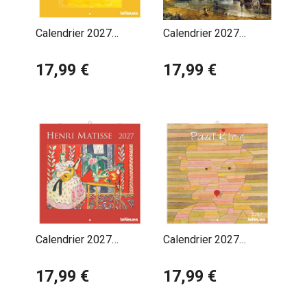
Calendrier 2027
Calendrier 2027
Artiste Mark Rothko
Artiste Mouvement
17,99 €
Romantique
17,99 €
Calendrier 2027
Calendrier 2027
Artiste Oeuvres Henri
Artiste Paul Klee
Matisse
17,99 €
17,99 €