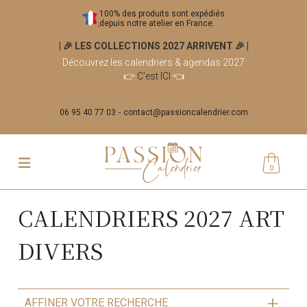
100% des produits sont expédiés
depuis notre atelier en France.
| 🎉 LES COLLECTIONS 2027 ARRIVENT 🎉
|
Découvrez les calendriers & agendas 2027
👉
C'est ICI
👈
06 95 40 77 03
contact@passioncalendrier.com
0
CALENDRIERS 2027 ART
DIVERS
AFFINER VOTRE RECHERCHE