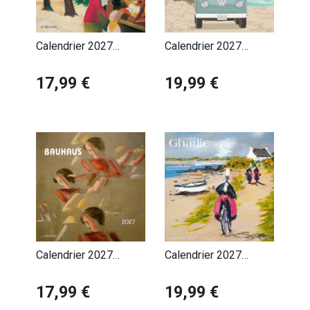
Calendrier 2027
Calendrier 2027
August Macke
Balade à la Plage -
Expressionniste
17,99 €
Pauline Launay
19,99 €
Calendrier 2027
Calendrier 2027
Bauhaus
Bretagne par Charles
17,99 €
Gharlic
19,99 €