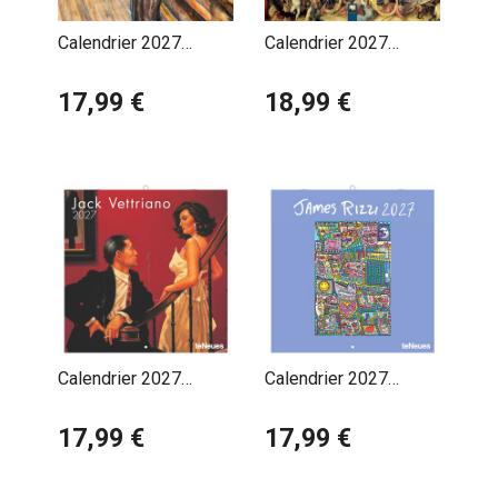
Calendrier 2027
Calendrier 2027
Artiste Edouard
Artiste Hieronymus
Munch
17,99 €
Bosch
18,99 €
Calendrier 2027
Calendrier 2027
Artiste Jack Vettriano
Artiste James Rizzi
17,99 €
17,99 €