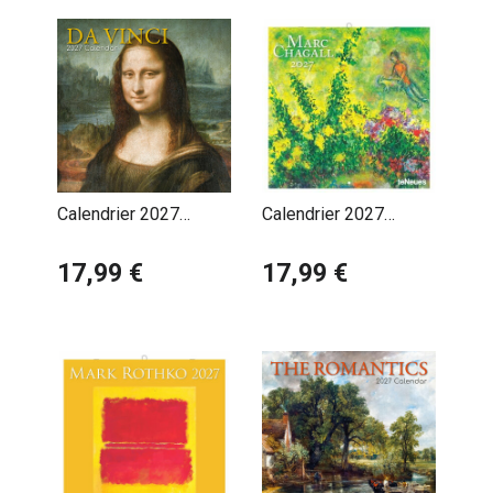
Calendrier 2027
Calendrier 2027
Artiste Léonard De
Artiste Marc Chagall
Vinci
17,99 €
17,99 €