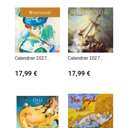
Nouveauté
Calendrier 2027
Calendrier 2027
Artiste Peintre Henri
Artiste Rembrandt
Matisse
17,99 €
Siècle d'or
17,99 €