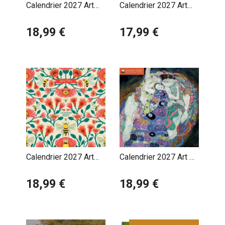
Calendrier 2027 Art
Calendrier 2027 Art
Abstrait Wassily
Amadéo Modigliani
Kandinsky
18,99 €
17,99 €
Calendrier 2027 Art
Calendrier 2027 Art et
Designer Nina Pace
Univers de Gustave
18,99 €
Klimt
18,99 €