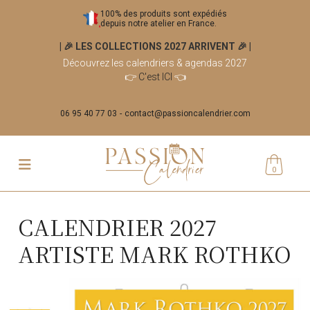
100% des produits sont expédiés
depuis notre atelier en France.
| 🎉 LES COLLECTIONS 2027 ARRIVENT 🎉
|
Découvrez les calendriers & agendas 2027
👉
C'est ICI
👈
06 95 40 77 03
contact@passioncalendrier.com
0
CALENDRIER 2027
ARTISTE MARK ROTHKO