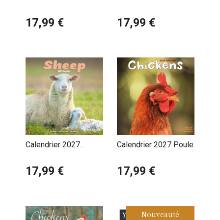
Lapins Mignons et
Lapins NAC
Campagne
17,99 €
17,99 €
Calendrier 2027
Calendrier 2027 Poule
Mouton
17,99 €
17,99 €
Nouveauté