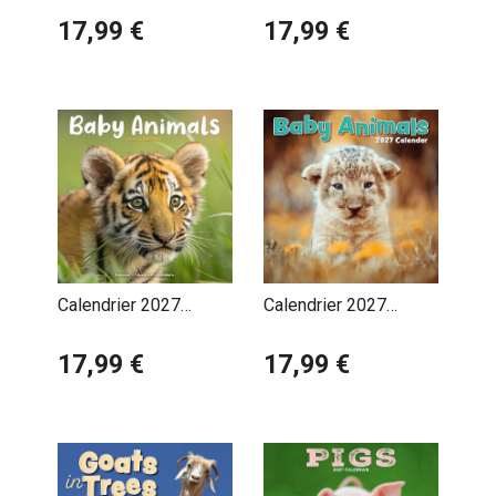
17,99 €
Ferme
17,99 €
Calendrier 2027
Calendrier 2027
Bébés Animaux
Bébés Animaux Ours
Mignons
17,99 €
Ane
17,99 €