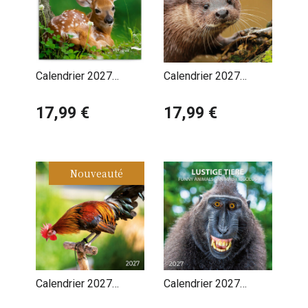
Calendrier 2027
Calendrier 2027
Animaux Cutes
Animaux de Forêt et
17,99 €
de Campagne
17,99 €
Nouveauté
Calendrier 2027
Calendrier 2027
Animaux de la Ferme
Animaux Funny Drôles