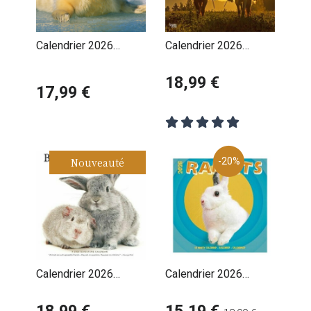
Calendrier 2026
Calendrier 2026
Bébés Animaux Ours
CowBoys Américains
Ane
18,99 €
17,99 €
Nouveauté
-20%
Calendrier 2026
Calendrier 2026
Lapins et ses Petits
Lapins Fun Studio
Amis