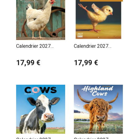
Calendrier 2027
Calendrier 2027
Poules de nos
Poussin Yoga - Lucia
Jardins
17,99 €
Heffernan
17,99 €