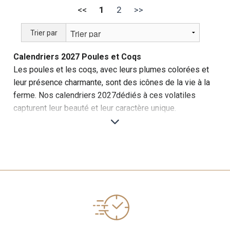
<<
1
2
>>
Trier par
Calendriers 2027 Poules et Coqs
Les poules et les coqs, avec leurs plumes colorées et
leur présence charmante, sont des icônes de la vie à la
ferme. Nos calendriers 2027dédiés à ces volatiles
capturent leur beauté et leur caractère unique.
Exemples de Calendriers Poules et Coqs
- Poules en Liberté :
Des images de poules se
promenant librement dans des jardins et des cours de
ferme, capturant leur nature curieuse et indépendante.
-
Coqs Majestueux :
Des photos de coqs fiers, avec
leurs crêtes colorées et leurs plumes éclatantes,
souvent pris en plein chant matinal.
- Vie de la Basse-Cour
: Des scènes de la vie quotidienne