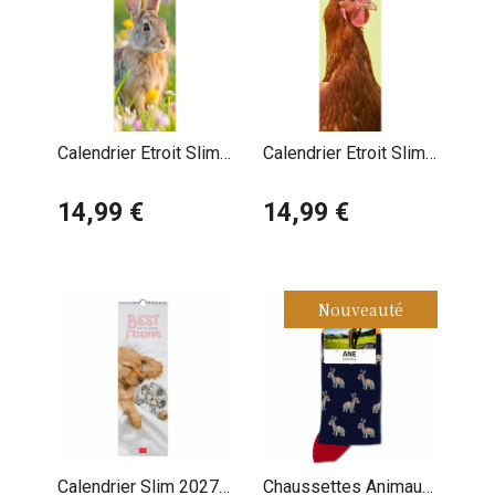
Calendrier Etroit Slim
Calendrier Etroit Slim
2027 Lapin
2027 Poule du
14,99 €
poulailler
14,99 €
Nouveauté
Calendrier Slim 2027
Chaussettes Animaux