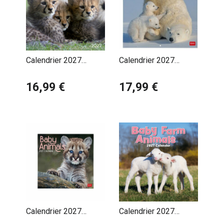
Calendrier 2027
Calendrier 2027
Bébés Animaux avec
Bébés Animaux Cute
Poster Offert
16,99 €
17,99 €
Calendrier 2027
Calendrier 2027
Bébés Animaux Cute
Bébés Animaux de la