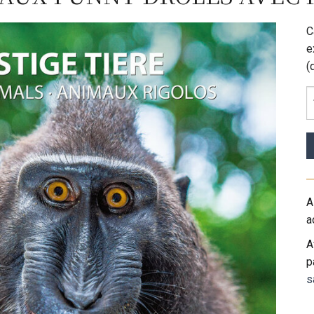
C
e
(
A
a
A
p
s