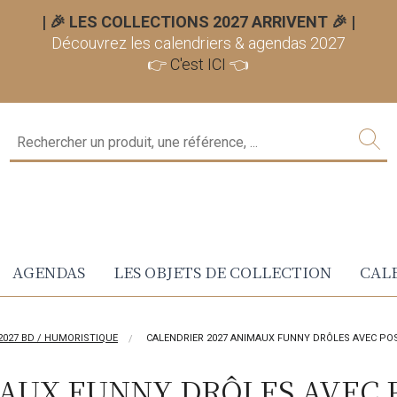
| 🎉 LES COLLECTIONS 2027 ARRIVENT 🎉
|
Découvrez les calendriers & agendas 2027
👉
C'est ICI
👈
AGENDAS
LES OBJETS DE COLLECTION
CALE
2027 BD / HUMORISTIQUE
CALENDRIER 2027 ANIMAUX FUNNY DRÔLES AVEC PO
AUX FUNNY DRÔLES AVEC 