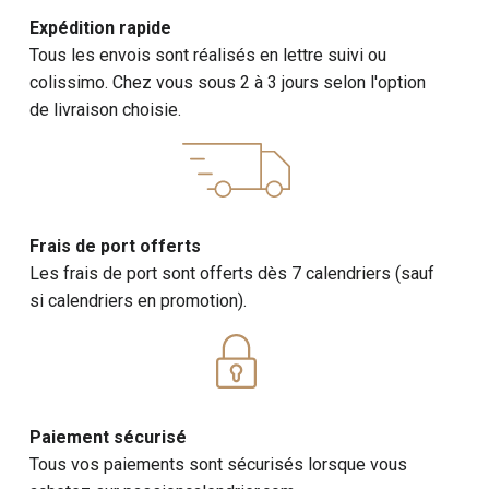
Calendrier Lions :
Rois incontestés de la savane, les
Expédition rapide
lions sont synonymes de puissance et de noblesse.
Tous les envois sont réalisés en lettre suivi ou
Nos calendriers 2027 de lions présentent des images
colissimo. Chez vous sous 2 à 3 jours selon l'option
époustouflantes de ces majestueux prédateurs dans
de livraison choisie.
leur environnement naturel.
Exemples de photos : Lions en chasse, lions au repos,
lionnes avec leurs lionceaux, rugissements majestueux.
- Informations : Des faits fascinants sur les lions, leur
Frais de port offerts
structure sociale, leurs techniques de chasse.
Les frais de port sont offerts dès 7 calendriers (sauf
Calendrier Éléphants :
Les éléphants, symboles de
si calendriers en promotion).
sagesse et de mémoire, sont parmi les animaux les
plus emblématiques de l'Afrique. Nos calendriers 2027
d’éléphants capturent la grandeur et la douceur de ces
géants bienveillants.
Paiement sécurisé
- Exemples de photos : Éléphants en migration,
Tous vos paiements sont sécurisés lorsque vous
éléphants se baignant, interactions entre éléphants,