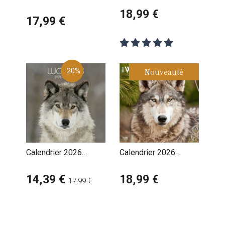
Animaux
Tigres
18,99 €
17,99 €
-20%
Nouveauté
Calendrier 2026
Calendrier 2026
Loups Louveteau
Loups Mystiques
14,39 €
18,99 €
17,99 €