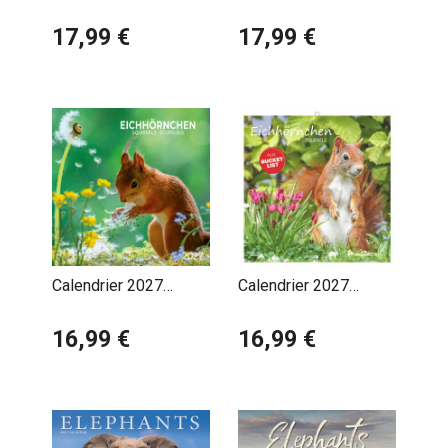
Chevaux Nature
Ecureuil
17,99 €
17,99 €
Calendrier 2027
Calendrier 2027
Ecureuil avec Poster
Ecureuils Nature
Offert
16,99 €
Mignons
16,99 €