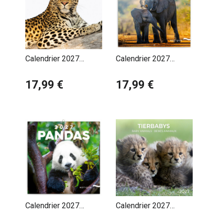
Calendrier 2027
Calendrier 2027
Animaux sauvages
Animaux Sauvages
17,99 €
Savane
17,99 €
Calendrier 2027
Calendrier 2027
Bambous et Pandas
Bébés Animaux avec