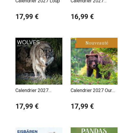
Calendrier 2027 Loup
Calendrier 2027
Loups avec Poster
17,99 €
Offert
16,99 €
Nouveauté
Calendrier 2027
Calendrier 2027 Ours
Loups Louveteau
Bruns Ours Noirs
17,99 €
17,99 €