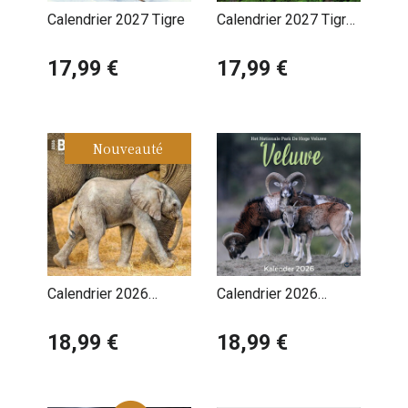
Calendrier 2027 Tigre
Calendrier 2027 Tigre
Félins
17,99 €
17,99 €
Nouveauté
Calendrier 2026
Calendrier 2026
Animaux Bébés
Animaux de la Forêt
Attendrissants
18,99 €
18,99 €