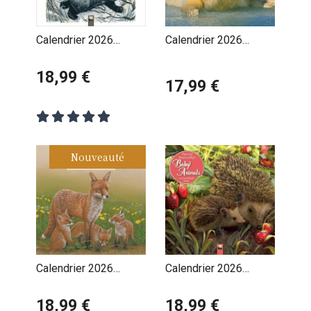
Calendrier 2026
Calendrier 2026
Animaux Forêt Martin
Bébés Animaux Ours
Truefitt-Baker
18,99 €
Ane
17,99 €
Nouveauté
Calendrier 2026
Calendrier 2026
Dessins Art Animaux
Dessins Bébés
de la Forêt Robert
18,99 €
Animaux Sauvages
18,99 €