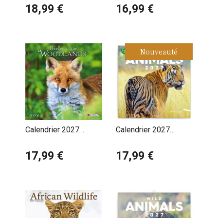
Truefitt-Baker
18,99 €
avec Poster Offert
16,99 €
Nouveauté
Calendrier 2027
Calendrier 2027
Animaux Habitants de
Animaux Sauvage en
la Forêt
17,99 €
Danger
17,99 €