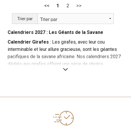
<<
1
2
>>
Trier par
Calendriers 2027 : Les Géants de la Savane
Calendrier Girafes
: Les girafes, avec leur cou
interminable et leur allure gracieuse, sont les géantes
pacifiques de la savane africaine. Nos calendriers 2027
dédiés aux girafes offrent une série de photos
captivantes qui mettent en lumière leur élégance et leur
majesté.
Exemples de photos : Girafes se nourrissant dans les
arbres, mères et leurs petits marchant ensemble,
girafes au coucher du soleil.
Informations : Chaque mois, découvrez des faits
intéressants sur les girafes, leur habitat, leur
comportement social et leur alimentation.