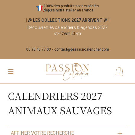
100% des produits sont expédiés
depuis notre atelier en France.
| 🎉 LES COLLECTIONS 2027 ARRIVENT 🎉
|
Découvrez les calendriers & agendas 2027
👉
C'est ICI
👈
06 95 40 77 03
contact@passioncalendrier.com
0
CALENDRIERS 2027
ANIMAUX SAUVAGES
AFFINER VOTRE RECHERCHE