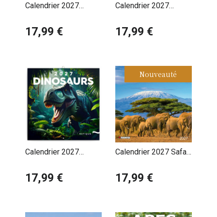
Calendrier 2027
Calendrier 2027
Paresseux
Portrait Animaux Noir
Suspendus
17,99 €
et Blanc
17,99 €
Nouveauté
Calendrier 2027
Calendrier 2027 Safari
Préhistoire et
Animaux d'Afrique
Dinosaures
17,99 €
17,99 €