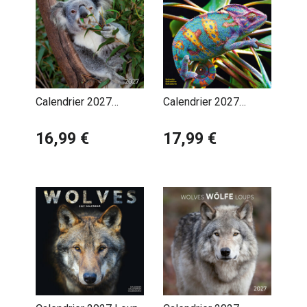
Calendrier 2027
Calendrier 2027
Koalas Marsupial
Lézard
Australie avec Poster
16,99 €
17,99 €
Offert