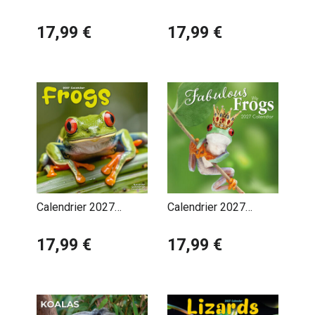
Forêts et Jungle
Grands Félins
17,99 €
Panthère Lion Tigre
17,99 €
Calendrier 2027
Calendrier 2027
Grenouille
Grenouilles
17,99 €
Fabuleuses
17,99 €