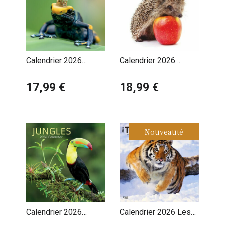
Calendrier 2026
Calendrier 2026
Grenouilles
Hérissons Jardins
Fabuleuses
17,99 €
18,99 €
Nouveauté
Calendrier 2026
Calendrier 2026 Les
Jungles et ses
plus Grand Félins