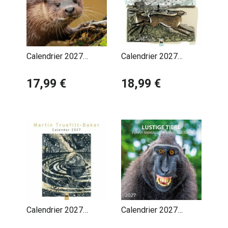
Calendrier 2027
Calendrier 2027
Animaux de Forêt et
Animaux Forêt Angela
de Campagne
17,99 €
Harding
18,99 €
Calendrier 2027
Calendrier 2027
Animaux Forêt Martin
Animaux Funny Drôles