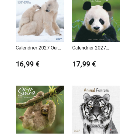
Calendrier 2027 Ours
Calendrier 2027
Polaire avec Poster
Panda
Offert
16,99 €
17,99 €