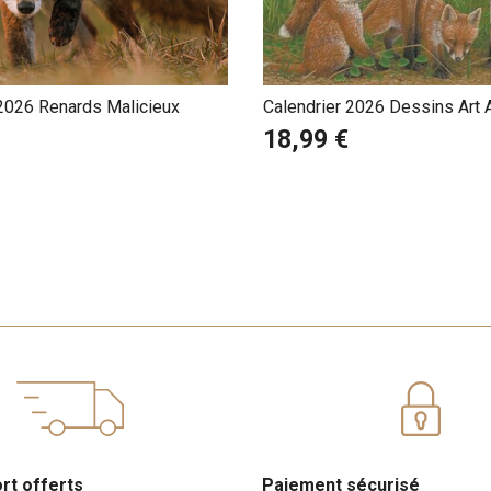
 2026 Renards Malicieux
Calendrier 2026 Dessins Art
la Forêt Robert Fuller
18,99 €
ort offerts
Paiement sécurisé