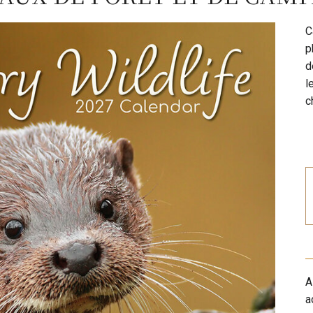
C
p
d
l
c
A
a