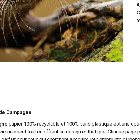
A
C
t
t de Campagne
gne
papier 100% recyclable et 100% sans plastique est une opti
environnement tout en offrant un design esthétique. Chaque page p
arfait pour ceux qui cherchent à réduire leur empreinte carbone s