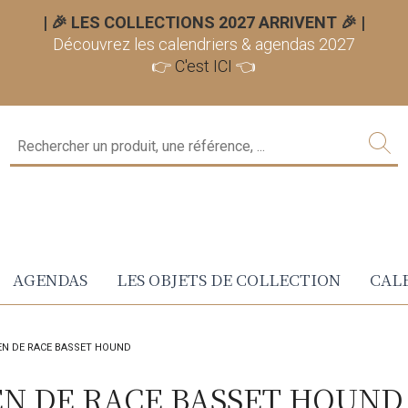
| 🎉 LES COLLECTIONS 2027 ARRIVENT 🎉
|
Découvrez les calendriers & agendas 2027
👉
C'est ICI
👈
AGENDAS
LES OBJETS DE COLLECTION
CALE
EN DE RACE BASSET HOUND
EN DE RACE BASSET HOUND