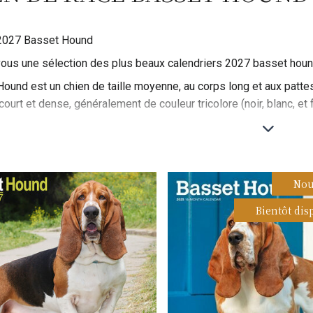
 2027 Basset Hound
vous une sélection des plus beaux calendriers 2027 basset hound e
ound est un chien de taille moyenne, au corps long et aux pattes
ourt et dense, généralement de couleur tricolore (noir, blanc, et 
t célèbre pour ses grandes oreilles tombantes et ses yeux profo
air, il est un chien de chasse efficace, particulièrement pour la tra
ound est calme, affectueux et attaché à sa famille, mais peut êtr
Nou
pour satisfaire son besoin d'exercice.
Bientôt dis