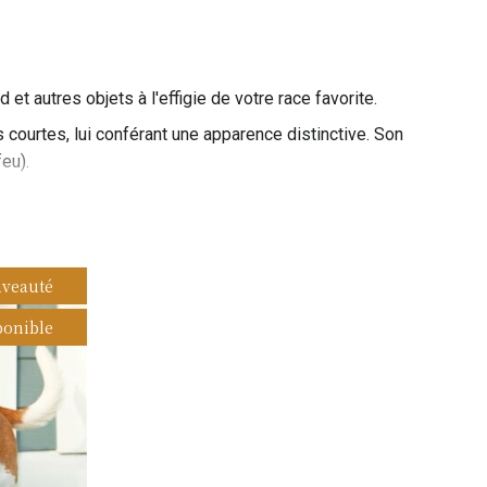
t autres objets à l'effigie de votre race favorite.
 courtes, lui conférant une apparence distinctive. Son
feu).
nds, qui lui donnent un regard mélancolique. Doté d'un
que de gibier à l'odeur.
e têtu. Il nécessite une éducation douce, régulière et des
veauté
ponible