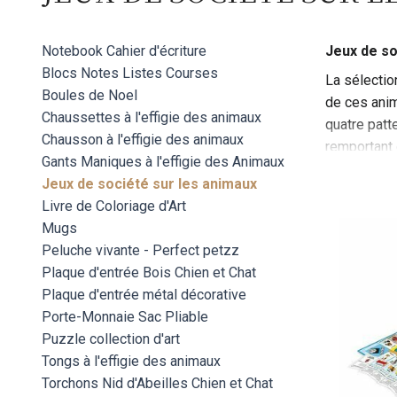
Notebook Cahier d'écriture
Jeux de so
Blocs Notes Listes Courses
La sélectio
Boules de Noel
de ces anim
Chaussettes à l'effigie des animaux
quatre patt
Chausson à l'effigie des animaux
remportant 
Gants Maniques à l'effigie des Animaux
défis et de
Jeux de société sur les animaux
Les mécanis
Livre de Coloriage d'Art
les plus je
Mugs
et expressi
Peluche vivante - Perfect petzz
Que ce soit
Plaque d'entrée Bois Chien et Chat
en développ
Plaque d'entrée métal décorative
convivialit
Porte-Monnaie Sac Pliable
Puzzle collection d'art
Tongs à l'effigie des animaux
Torchons Nid d'Abeilles Chien et Chat