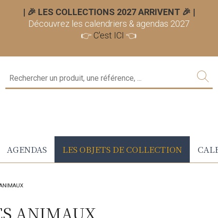
| 🎉 LES COLLECTIONS 2027 ARRIVENT 🎉
|
Découvrez les calendriers & agendas 2027
👉
C'est ICI
👈
AGENDAS
LES OBJETS DE COLLECTION
CALE
 ANIMAUX
LES ANIMAUX