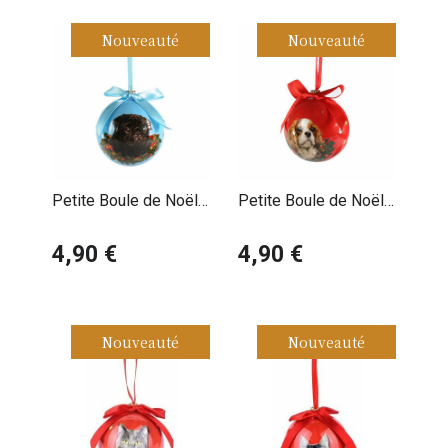
Nouveauté
Nouveauté
Petite Boule de Noël
Petite Boule de Noël
Carlin Noir
Cavalier King Charles
4,90 €
Blenheim
4,90 €
Nouveauté
Nouveauté