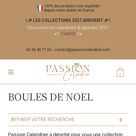
100% des produits sont expédiés
depuis notre atelier en France.
| 🎉 LES COLLECTIONS 2027 ARRIVENT 🎉
|
Découvrez les calendriers & agendas 2027
👉
C'est ICI
👈
06 95 40 77 03
contact@passioncalendrier.com
0
BOULES DE NOEL
AFFINER VOTRE RECHERCHE
Passion Calendrier a déniché pour vous une collection