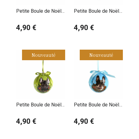
Petite Boule de Noël
Petite Boule de Noël
Border Collie
Bouledogue Français
4,90 €
Fauve
4,90 €
Nouveauté
Nouveauté
Petite Boule de Noël
Petite Boule de Noël
Bouledogue Français
Bouledogue Français
Noir
4,90 €
Noir et Blanc
4,90 €