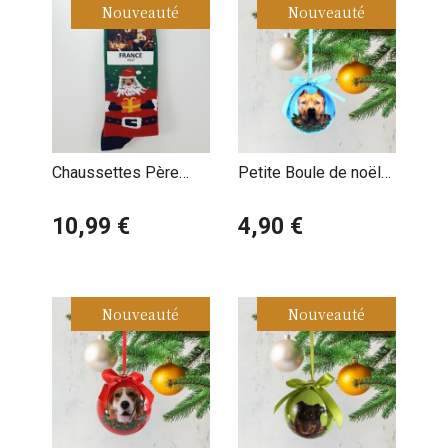
Nouveauté
Nouveauté
Chaussettes Père
Petite Boule de noël
Noël Joyeux Noël
American
10,99 €
Staffordshire Terrier
4,90 €
Nouveauté
Nouveauté