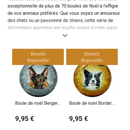
exceptionnelle de plus de 70 boules de Noël à l'effigie
de vos animaux préférés. Que vous soyez un amoureux
des chats ou un passionné de chiens, cette série de
décorations apportera une touche unique à votre sapin.
Chaque boule est conçue avec soin, mettant en avant
différentes races de chiens, des chats aux
personnalités diverses, et même d'autres animaux
Bientôt
Bientôt
adorables.
disponible
disponible
Imaginez votre sapin illuminé par des boules colorées
représentant vos compagnons à quatre pattes ! Non
seulement ces décorations ajoutent une note festive,
mais elles témoignent aussi de votre amour pour les
animaux. Elles sont parfaites pour les familles qui
Boule de noël Berger
Boule de noël Border
souhaitent personnaliser leur décoration de Noël et
Allemand
Collie
créer une atmosphère chaleureuse et accueillante.
9,95 €
9,95 €
Chaque boule raconte une histoire, évoquant des
souvenirs précieux partagés avec vos animaux, et ravira