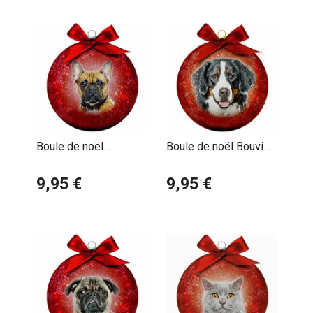
aussi vos invités.
Fabriquées avec des matériaux de qualité, ces boules
sont conçues pour durer et peuvent devenir des pièces
de collection que vous ressortirez année après année.
De plus, elles font d'excellents cadeaux pour les amis
et la famille qui partagent votre passion pour les
animaux.
Boule de noël
Boule de noël Bouvier
Bouledogue Français
Bernois
Affichez votre passion sur votre sapin avec ces
9,95 €
9,95 €
superbes boules de Noël et laissez votre amour pour
les animaux briller pendant les fêtes. Que ce soit pour
créer une ambiance conviviale lors des repas de famille
ou pour émerveiller les enfants, ces décorations sont
idéales pour apporter joie et magie à votre Noël. Ne
manquez pas l'occasion de célébrer les fêtes tout en
rendant hommage à vos amis à poils ! Faites de cette
saison un moment inoubliable en ajoutant une touche