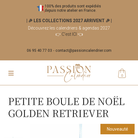
100% des produits sont expédiés
depuis notre atelier en France.
| 🎉 LES COLLECTIONS 2027 ARRIVENT 🎉
|
Découvrez les calendriers & agendas 2027
👉
C'est ICI
👈
06 95 40 77 03
contact@passioncalendrier.com
0
PETITE BOULE DE NOËL
GOLDEN RETRIEVER
Nouveauté