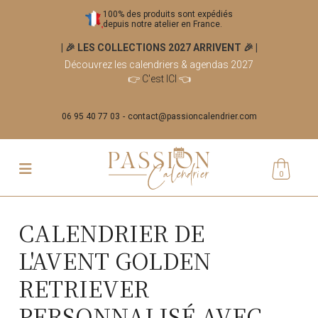
100% des produits sont expédiés
depuis notre atelier en France.
| 🎉 LES COLLECTIONS 2027 ARRIVENT 🎉
|
Découvrez les calendriers & agendas 2027
👉
C'est ICI
👈
06 95 40 77 03
contact@passioncalendrier.com
0
CALENDRIER DE
L'AVENT GOLDEN
RETRIEVER
PERSONNALISÉ AVEC