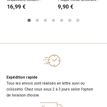
retriever médaillé
humour Golden Retriever
16,99 €
9,90 €
Danger
Expédition rapide
Tous les envois sont réalisés en lettre suivi ou
colissimo. Chez vous sous 2 à 3 jours selon l'option
de livraison choisie.