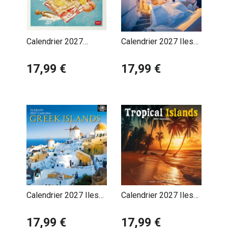
Calendrier 2027
Calendrier 2027 Iles
Gastronomie Italienne
Grecques
Dolce Vita
17,99 €
17,99 €
Calendrier 2027 Iles
Calendrier 2027 Iles
Grecques Santorin
Tropicales
Corfou
17,99 €
17,99 €