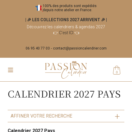
100% des produits sont expédiés
depuis notre atelier en France.
| 🎉 LES COLLECTIONS 2027 ARRIVENT 🎉
|
Découvrez les calendriers & agendas 2027
👉
C'est ICI
👈
06 95 40 77 03
contact@passioncalendrier.com
0
CALENDRIER 2027 PAYS
AFFINER VOTRE RECHERCHE
Calendrier 2027 Pays