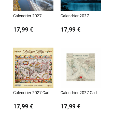
Calendrier 2027
Calendrier 2027
Angleterre
Aurores Boréales
17,99 €
Polaires
17,99 €
Calendrier 2027 Carte
Calendrier 2027 Carte
Antique Géographie
Antique Rétro
17,99 €
17,99 €