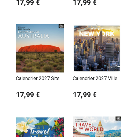
France
17,99 €
17,99 €
Calendrier 2027 Sites
Calendrier 2027 Ville
Remarquables
New York
Australie
17,99 €
17,99 €