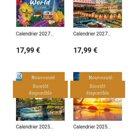
Calendrier 2027
Calendrier 2027
Voyage autour du
Voyage Autour du
Monde
17,99 €
Monde Tour
17,99 €
Nouveauté
Nouveauté
Bientôt
Bientôt
disponible
disponible
Calendrier 2025
Calendrier 2025
Allemagne Berlin
Caraïbes Plages de