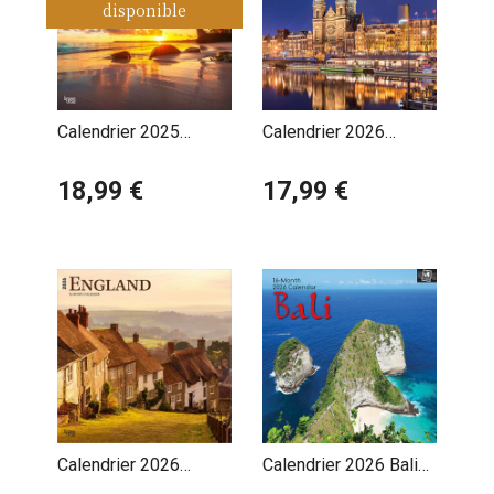
disponible
Calendrier 2025
Calendrier 2026
Paradis sur Terre Iles
Amsterdam Pays Bas
de Rêves
18,99 €
Hollande
17,99 €
Calendrier 2026
Calendrier 2026 Bali
Angleterre et
Indonésie