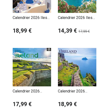
Calendrier 2026 Iles
Calendrier 2026 Iles
Grecques Mikonos
Grecques Santorin
Santorin Corfou
18,99 €
Corfou
14,39 €
17,99 €
Calendrier 2026
Calendrier 2026
Irlande Celte
Irlande Dublin Côte
17,99 €
18,99 €