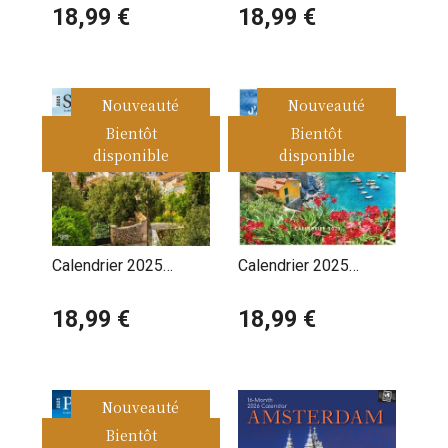
Bavière
18,99 €
Rêve
18,99 €
Nouveauté
Nouveauté
Bientôt
Bientôt
disponible
disponible
Calendrier 2025
Calendrier 2025
Espagne Paysages
J'adore Voyager
Espagnols
18,99 €
autour du Monde
18,99 €
Nouveauté
Bientôt