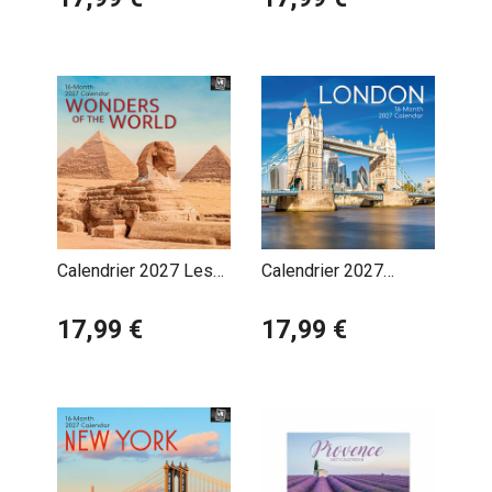
Calendrier 2027 Les
Calendrier 2027
plus Belles
Londres Angleterre
Merveilles du Monde
17,99 €
17,99 €