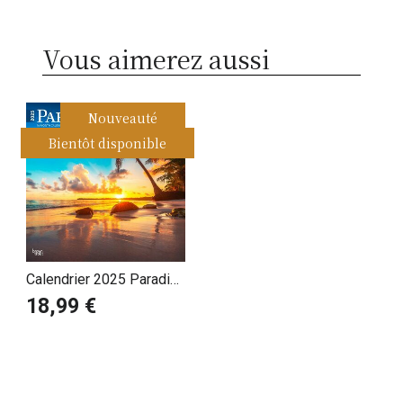
Vous aimerez aussi
Nouveauté
Bientôt disponible
Calendrier 2025 Paradis
sur Terre Iles de Rêves
18,99 €