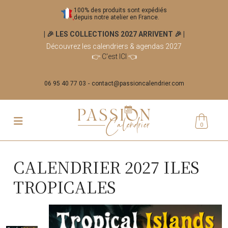
100% des produits sont expédiés
depuis notre atelier en France.
| 🎉 LES COLLECTIONS 2027 ARRIVENT 🎉
|
Découvrez les calendriers & agendas 2027
👉
C'est ICI
👈
06 95 40 77 03
contact@passioncalendrier.com
0
CALENDRIER 2027 ILES
TROPICALES