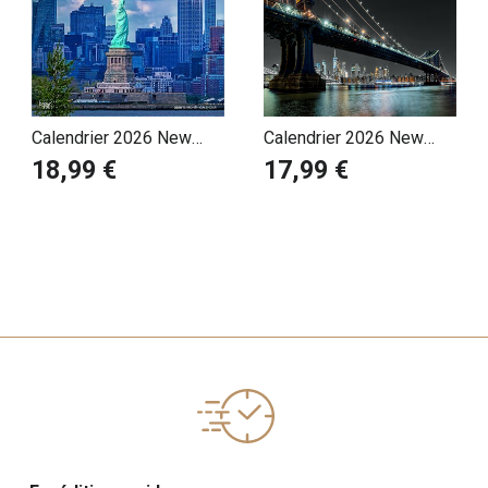
Calendrier 2026 New
Calendrier 2026 New
York Etats-Unis
York By Night Illuminé
18,99 €
17,99 €