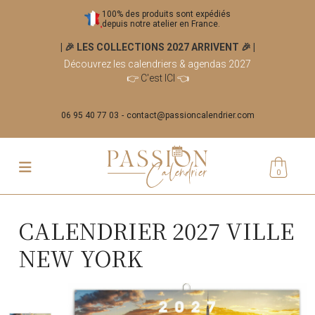
100% des produits sont expédiés
depuis notre atelier en France.
| 🎉 LES COLLECTIONS 2027 ARRIVENT 🎉
|
Découvrez les calendriers & agendas 2027
👉
C'est ICI
👈
06 95 40 77 03
contact@passioncalendrier.com
0
CALENDRIER 2027 VILLE
NEW YORK