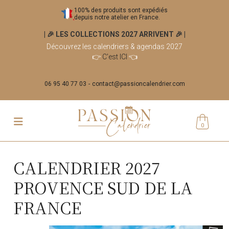
100% des produits sont expédiés
depuis notre atelier en France.
| 🎉 LES COLLECTIONS 2027 ARRIVENT 🎉
|
Découvrez les calendriers & agendas 2027
👉
C'est ICI
👈
06 95 40 77 03
contact@passioncalendrier.com
0
CALENDRIER 2027
PROVENCE SUD DE LA
FRANCE