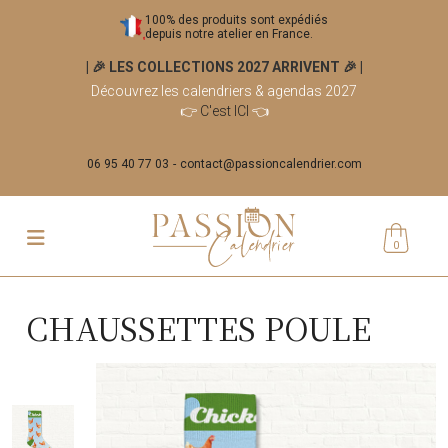
100% des produits sont expédiés
depuis notre atelier en France.
| 🎉 LES COLLECTIONS 2027 ARRIVENT 🎉
|
Découvrez les calendriers & agendas 2027
👉
C'est ICI
👈
06 95 40 77 03
contact@passioncalendrier.com
0
CHAUSSETTES POULE