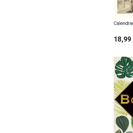
Calendri
Mackinto
18,99