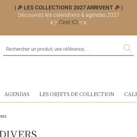
| 🎉 LES COLLECTIONS 2027 ARRIVENT 🎉
|
Découvrez les calendriers & agendas 2027
👉
C'est ICI
👈
AGENDAS
LES OBJETS DE COLLECTION
CALE
VERS
 DIVERS