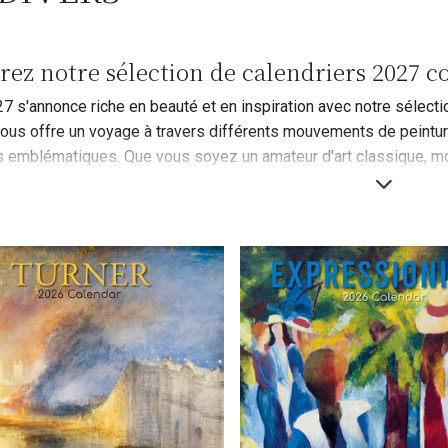
ez notre sélection de calendriers 2027 co
7 s'annonce riche en beauté et en inspiration avec notre sélecti
vous offre un voyage à travers différents mouvements de peintu
s emblématiques. Que vous soyez un amateur d'art classique, mo
r illuminer vos murs et enrichir vos journées. Cliquez pour entrer 
qui accompagnera votre année 2027.