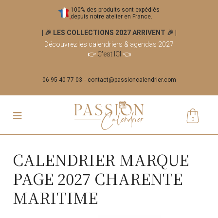
100% des produits sont expédiés
depuis notre atelier en France.
| 🎉 LES COLLECTIONS 2027 ARRIVENT 🎉
|
Découvrez les calendriers & agendas 2027
👉
C'est ICI
👈
06 95 40 77 03
contact@passioncalendrier.com
0
CALENDRIER MARQUE
PAGE 2027 CHARENTE
MARITIME