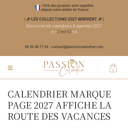
100% des produits sont expédiés
depuis notre atelier en France.
| 🎉 LES COLLECTIONS 2027 ARRIVENT 🎉
|
Découvrez les calendriers & agendas 2027
👉
C'est ICI
👈
06 95 40 77 03
contact@passioncalendrier.com
0
CALENDRIER MARQUE
PAGE 2027 AFFICHE LA
ROUTE DES VACANCES