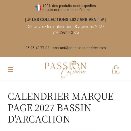
100% des produits sont expédiés
depuis notre atelier en France.
| 🎉 LES COLLECTIONS 2027 ARRIVENT 🎉
|
Découvrez les calendriers & agendas 2027
👉
C'est ICI
👈
06 95 40 77 03
contact@passioncalendrier.com
0
CALENDRIER MARQUE
PAGE 2027 BASSIN
D'ARCACHON