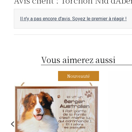
Avis client : Torchon Nid d'Abe
Il n'y a pas encore d'avis. Soyez le premier à réagir !
Vous aimerez aussi
Nouveauté