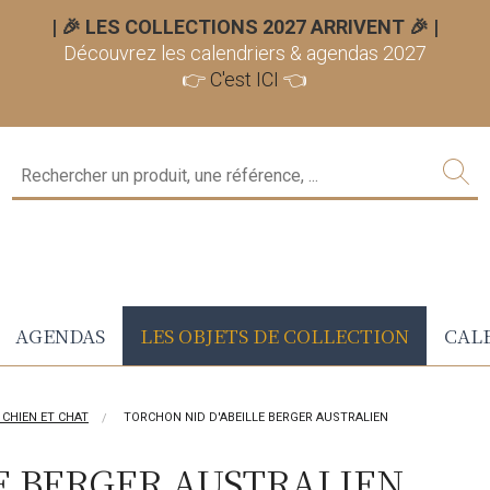
| 🎉 LES COLLECTIONS 2027 ARRIVENT 🎉
|
Découvrez les calendriers & agendas 2027
👉
C'est ICI
👈
AGENDAS
LES OBJETS DE COLLECTION
CALE
 CHIEN ET CHAT
TORCHON NID D'ABEILLE BERGER AUSTRALIEN
E BERGER AUSTRALIEN