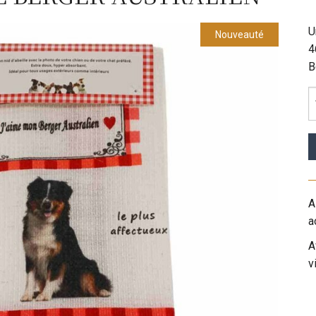
U
Nouveauté
4
B
A
a
A
v