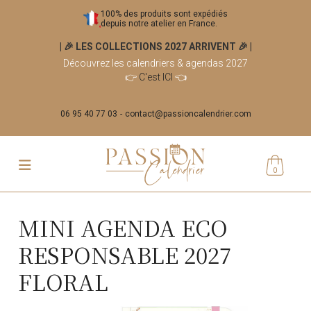
100% des produits sont expédiés
depuis notre atelier en France.
| 🎉 LES COLLECTIONS 2027 ARRIVENT 🎉
|
Découvrez les calendriers & agendas 2027
👉
C'est ICI
👈
06 95 40 77 03
contact@passioncalendrier.com
0
MINI AGENDA ECO
RESPONSABLE 2027
FLORAL