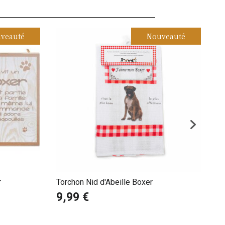
veauté
Nouveauté
r
Torchon Nid d'Abeille Boxer
Ca
av
9,99 €
1