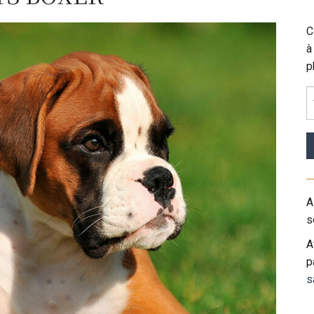
C
à
p
A
s
A
p
s