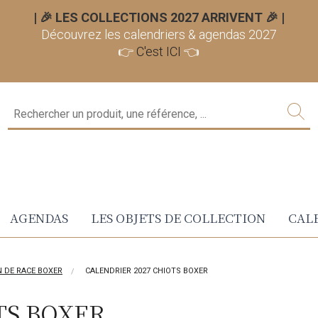
| 🎉 LES COLLECTIONS 2027 ARRIVENT 🎉
|
Découvrez les calendriers & agendas 2027
👉
C'est ICI
👈
AGENDAS
LES OBJETS DE COLLECTION
CALE
N DE RACE BOXER
CALENDRIER 2027 CHIOTS BOXER
TS BOXER