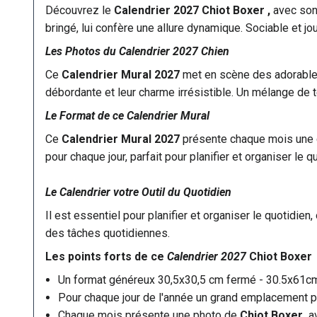
Découvrez le
Calendrier 2027 Chiot Boxer ,
avec son 
bringé, lui confère une allure dynamique. Sociable et joue
Les Photos du Calendrier 2027 Chien
Ce
Calendrier Mural 2027
met en scène des adorables
débordante et leur charme irrésistible. Un mélange de t
Le Format de ce Calendrier Mural
Ce
Calendrier Mural 2027
présente chaque mois une c
pour chaque jour, parfait pour planifier et organiser le
Le Calendrier votre Outil du Quotidien
Il est essentiel pour planifier et organiser le quotidie
des tâches quotidiennes.
Les points forts de ce
Calendrier 2027
Chiot Boxer
Un format généreux 30,5x30,5 cm fermé - 30.5x61c
Pour chaque jour de l'année un grand emplacement po
Chaque mois présente une photo de
Chiot Boxer
a