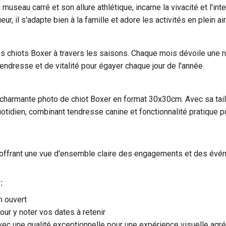
museau carré et son allure athlétique, incarne la vivacité et l'int
ur, il s'adapte bien à la famille et adore les activités en plein air
 chiots Boxer à travers les saisons. Chaque mois dévoile une no
endresse et de vitalité pour égayer chaque jour de l'année.
harmante photo de chiot Boxer en format 30x30cm. Avec sa tail
 quotidien, combinant tendresse canine et fonctionnalité pratique
n, offrant une vue d'ensemble claire des engagements et des événe
:
m ouvert
ur y noter vos dates à retenir
vec une qualité exceptionnelle pour une expérience visuelle agréa