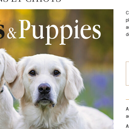
C
p
a
d
A
a
A