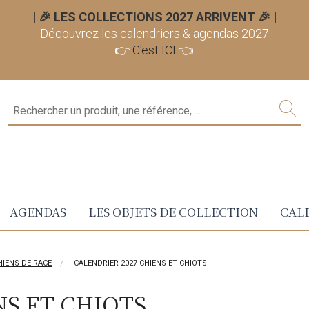
| 🎉 LES COLLECTIONS 2027 ARRIVENT 🎉
|
Découvrez les calendriers & agendas 2027
👉
C'est ICI
👈
AGENDAS
LES OBJETS DE COLLECTION
CALE
HIENS DE RACE
CALENDRIER 2027 CHIENS ET CHIOTS
NS ET CHIOTS