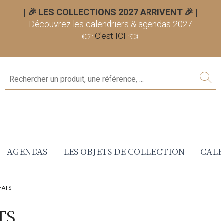
| 🎉 LES COLLECTIONS 2027 ARRIVENT 🎉
|
Découvrez les calendriers & agendas 2027
👉
C'est ICI
👈
AGENDAS
LES OBJETS DE COLLECTION
CALE
HATS
TS