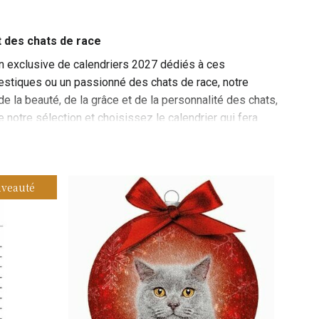
t des chats de race
on exclusive de calendriers 2027 dédiés à ces
stiques ou un passionné des chats de race, notre
e la beauté, de la grâce et de la personnalité des chats,
notre sélection et choisissez le calendrier qui fera
e est une invitation à célébrer la beauté et la grâce de
omestiques espiègles ou émerveillé par la splendeur
veauté
elle année