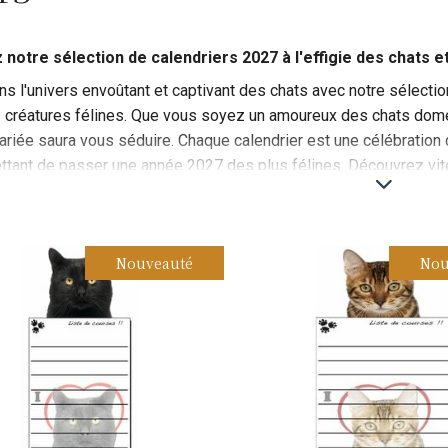
notre sélection de calendriers 2027 à l'effigie des chats e
s l'univers envoûtant et captivant des chats avec notre sélecti
 créatures félines. Que vous soyez un amoureux des chats dome
variée saura vous séduire. Chaque calendrier est une célébration d
tant de passer une année 2027 des plus félines. Découvrez vite 
 cœur de félin.
tion de calendriers 2027 à l'effigie des chats et des chats de rac
les compagnons félines. Que vous soyez charmé par les chats d
Nouveauté
Nou
e race… C’est à vous de choisir votre calendrier pour cette nouv