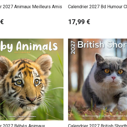
er 2027 Animaux Meilleurs Amis
Calendrier 2027 Bd Humour Ch
A Cat's and Dog's life
 €
17,99 €
er 2027 Bébés Animaux
Calendrier 2027 British Shorth