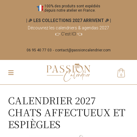
100% des produits sont expédiés
depuis notre atelier en France.
| 🎉 LES COLLECTIONS 2027 ARRIVENT 🎉
|
Découvrez les calendriers & agendas 2027
👉
C'est ICI
👈
06 95 40 77 03
contact@passioncalendrier.com
0
CALENDRIER 2027
CHATS AFFECTUEUX ET
ESPIÈGLES