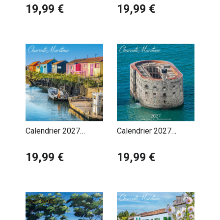
Atlantique
19,99 €
Fleurie
19,99 €
Calendrier 2027
Calendrier 2027
Charente Maritime
Charente Maritime
Chenal Ostréicole
19,99 €
Fort Boyard
19,99 €