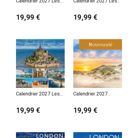
Calendrier 2027 Les
Calendrier 2027 Les
Sites de Normandie
Sites de Normandie
Falaises Etretat
19,99 €
Honfleur
19,99 €
Nouveauté
Calendrier 2027 Les
Calendrier 2027
Sites de Normandie
Littoral des Hauts de
Le Mont Saint Michel
19,99 €
France
19,99 €