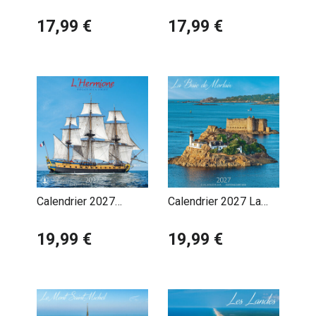
Illustrations Voyages
Indiens D'Amérique
Vintage
17,99 €
Walkers of The Wind
17,99 €
Calendrier 2027
Calendrier 2027 La
L'Hermione frégate
Baie de Morlaix
19,99 €
19,99 €