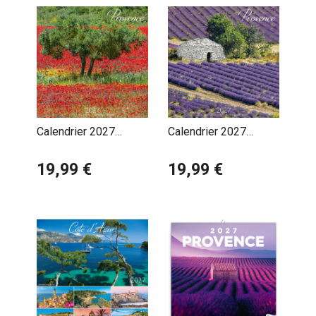
Calendrier 2027
Calendrier 2027
Provence Champ de
Provence Champs de
Coquelicot
19,99 €
Lavande
19,99 €