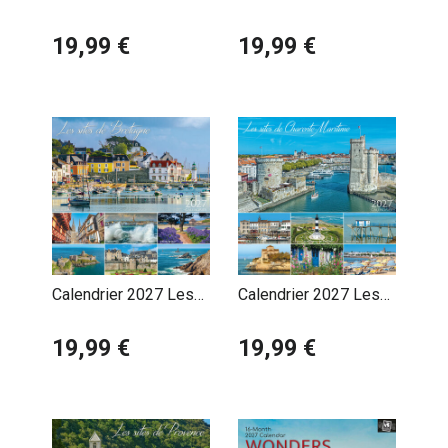
Landes Maison
Landes Plage
Landaise
19,99 €
19,99 €
Calendrier 2027 Les
Calendrier 2027 Les
plus beaux sites de
Plus Beaux Sites de
Bretagne
19,99 €
Charente Maritime
19,99 €