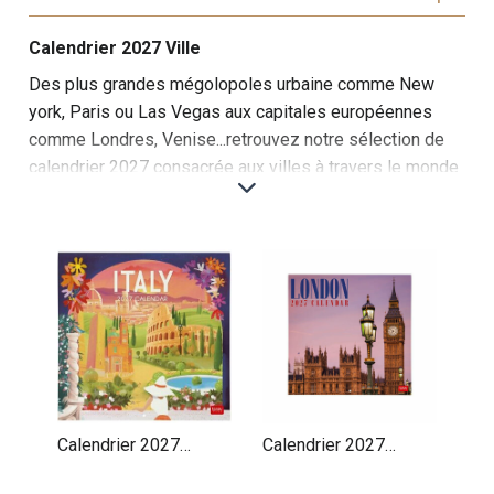
Calendrier 2027 Ville
Des plus grandes mégolopoles urbaine comme New
york, Paris ou Las Vegas aux capitales européennes
comme Londres, Venise...retrouvez notre sélection de
calendrier 2027 consacrée aux villes à travers le monde
Cette sélection de calendriers muraux sur les villes et
capitales du monde est une invitation à découvrir les
métropoles les plus fascinantes de notre planète.
Chaque mois, le calendrier vous plonge dans l'ambiance
unique de grandes villes, de centres urbains historiques
et de lieux modernes, capturant leur essence à travers
des photographies spectaculaires.
Les premiers mois sont consacrés à des villes
iconiques comme Paris, New York, Londres et Tokyo,
Calendrier 2027
Calendrier 2027
avec des images de leurs monuments célèbres : la Tour
Affiches Italie
Affiches Londres
Eiffel, Big Ben, la Statue de la Liberté et le Mont Fuji.