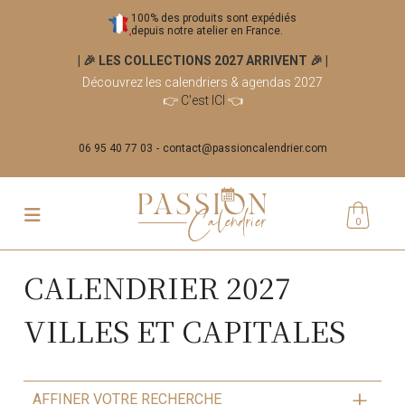
100% des produits sont expédiés
depuis notre atelier en France.
| 🎉 LES COLLECTIONS 2027 ARRIVENT 🎉
|
Découvrez les calendriers & agendas 2027
👉
C'est ICI
👈
06 95 40 77 03
contact@passioncalendrier.com
0
CALENDRIER 2027
VILLES ET CAPITALES
AFFINER VOTRE RECHERCHE