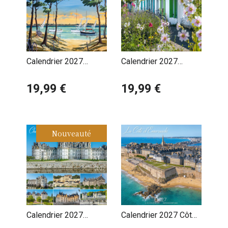
Calendrier 2027
Calendrier 2027
Charente Maritime l'Ile
Charente Maritime
de Ré par Philippe
19,99 €
Roses Trémières
19,99 €
Deschamps
Nouveauté
Calendrier 2027
Calendrier 2027 Côte
Châteaux de la Loire
d'Emeraude