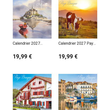
Calendrier 2027
Calendrier 2027 Pays
Pascal Benoit
Basque Cheval Pottok
Normandie Mont Saint
19,99 €
19,99 €
Michel