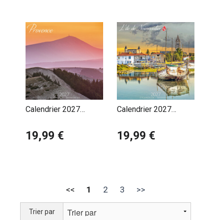
Calendrier 2027
Calendrier 2027
Provence Mont
Vendée L'ile de
Ventoux
19,99 €
Noirmoutier
19,99 €
<<
1
2
3
>>
Trier par