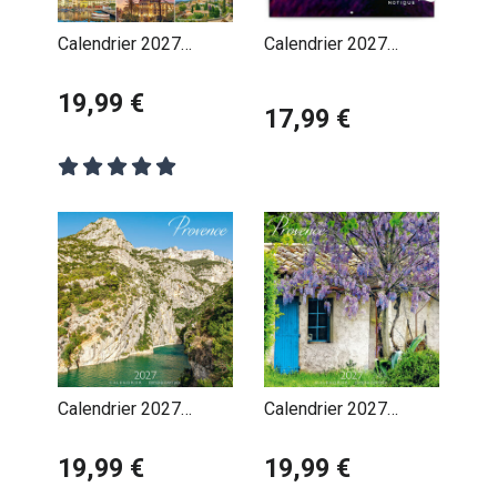
Calendrier 2027
Calendrier 2027
Provence Côte d'Azur
Provence et Lavande
19,99 €
Parfumé
17,99 €
Calendrier 2027
Calendrier 2027
Provence Gorges du
Provence Maison
Verdon
19,99 €
Provençale
19,99 €