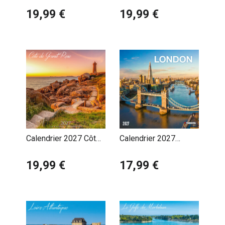
France
19,99 €
19,99 €
Calendrier 2027 Côte
Calendrier 2027
de Granit Rose
Coucher de Soleil à
19,99 €
Londres
17,99 €