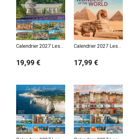
Calendrier 2027 Les
Calendrier 2027 Les
Plus beaux Sites de
plus Belles
Provence
19,99 €
Merveilles du Monde
17,99 €