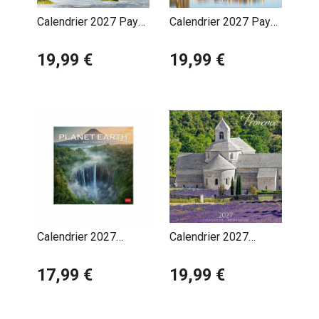
Calendrier 2027 Pays
Calendrier 2027 Pays
Basque Maison
Basque Port Ciboure
19,99 €
19,99 €
Calendrier 2027
Calendrier 2027
Paysages Sauvages
Provence Abbaye de
17,99 €
Senanque
19,99 €