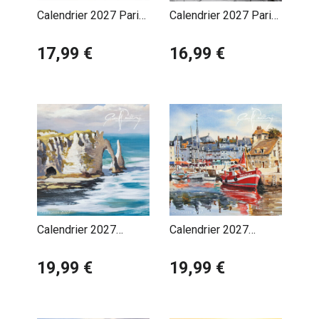
Calendrier 2027 Paris
Calendrier 2027 Paris
France Tour Eiffel
Rétro avec Poster
17,99 €
Offert
16,99 €
Calendrier 2027
Calendrier 2027
Pascal Benoit
Pascal Benoit
Normandie Etretat
19,99 €
Normandie Honfleur
19,99 €