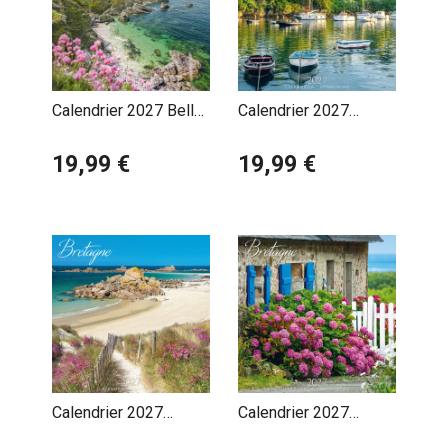
Calendrier 2027 Belle
Calendrier 2027
Ile en Mer
Bretagne Bateaux
19,99 €
Ports
19,99 €
Calendrier 2027
Calendrier 2027
Bretagne Côte
Bretagne Maison