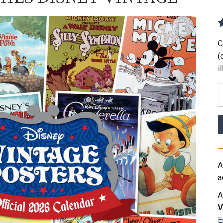
C
(
i
A
a
A
V
E