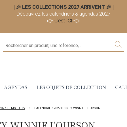
| 🎉 LES COLLECTIONS 2027 ARRIVENT 🎉
|
Découvrez les calendriers & agendas 2027
👉
C'est ICI
👈
AGENDAS
LES OBJETS DE COLLECTION
CALE
2027 FILMS ET TV
CALENDRIER 2027 DISNEY WINNIE L'OURSON
EY WINNIE L'OURSON