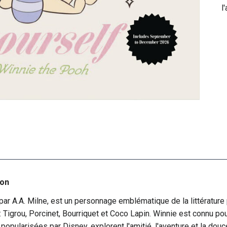
l
son
par A.A. Milne, est un personnage emblématique de la littérature
: Tigrou, Porcinet, Bourriquet et Coco Lapin. Winnie est connu p
popularisées par Disney, explorent l'amitié, l'aventure et la dou