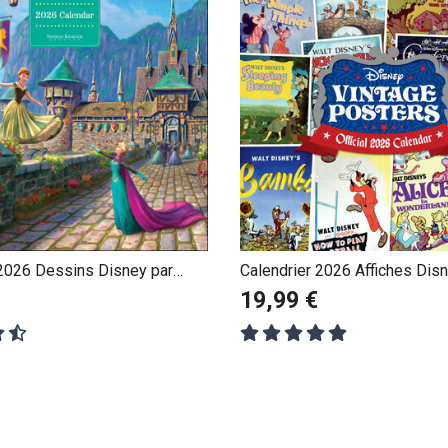
 2026 Dessins Disney par
Calendrier 2026 Affiches Dis
nkade
19,99 €