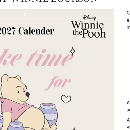
C
e
m
A
a
A
v