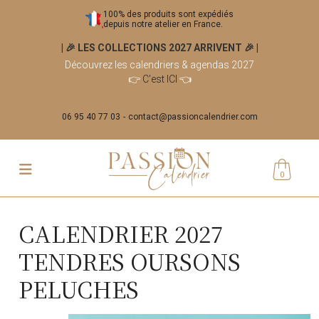
100% des produits sont expédiés
depuis notre atelier en France.
| 🎉 LES COLLECTIONS 2027 ARRIVENT 🎉
|
Découvrez les calendriers & agendas 2027
👉
C'est ICI
👈
06 95 40 77 03
contact@passioncalendrier.com
0
CALENDRIER 2027
TENDRES OURSONS
PELUCHES