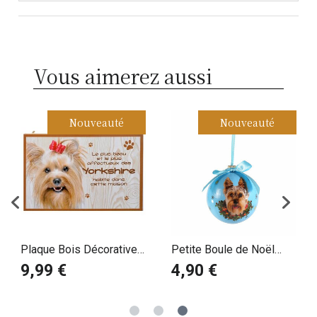
Vous aimerez aussi
Nouveauté
Nouveauté
Plaque Bois Décorative
Petite Boule de Noël
Yorkshire Noeud
Yorkshire terrier
9,99 €
4,90 €