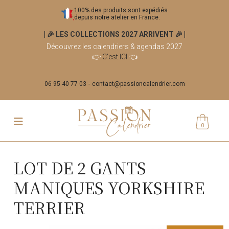
100% des produits sont expédiés
depuis notre atelier en France.
| 🎉 LES COLLECTIONS 2027 ARRIVENT 🎉
|
Découvrez les calendriers & agendas 2027
👉
C'est ICI
👈
06 95 40 77 03
contact@passioncalendrier.com
0
LOT DE 2 GANTS
MANIQUES YORKSHIRE
TERRIER