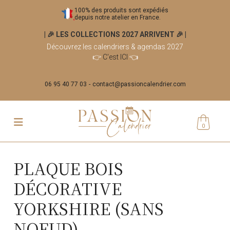
100% des produits sont expédiés
depuis notre atelier en France.
| 🎉 LES COLLECTIONS 2027 ARRIVENT 🎉
|
Découvrez les calendriers & agendas 2027
👉
C'est ICI
👈
06 95 40 77 03
contact@passioncalendrier.com
0
PLAQUE BOIS
DÉCORATIVE
YORKSHIRE (SANS
NOEUD)