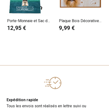
Porte-Monnaie et Sac de
Plaque Bois Décorative
Courses Pliable
Yorkshire Noeud
12,95 €
9,99 €
Yorkshire Terrier
Expédition rapide
Tous les envois sont réalisés en lettre suivi ou