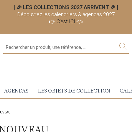
| 🎉 LES COLLECTIONS 2027 ARRIVENT 🎉
|
Découvrez les calendriers & agendas 2027
👉
C'est ICI
👈
AGENDAS
LES OBJETS DE COLLECTION
CALE
OUVEAU
T NOUVEAU