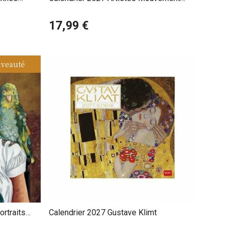
Pre-Raphaelites
17,99 €
veauté
ortraits
Calendrier 2027 Gustave Klimt