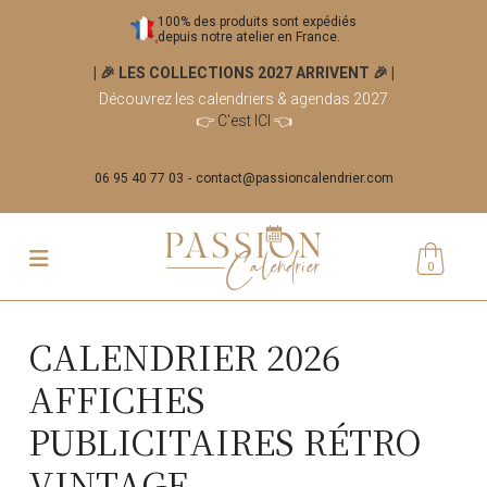
100% des produits sont expédiés
depuis notre atelier en France.
| 🎉 LES COLLECTIONS 2027 ARRIVENT 🎉
|
Découvrez les calendriers & agendas 2027
👉
C'est ICI
👈
06 95 40 77 03
contact@passioncalendrier.com
0
CALENDRIER 2026
AFFICHES
PUBLICITAIRES RÉTRO
VINTAGE