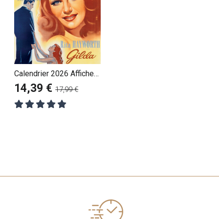
Calendrier 2026 Affiches
Films Cultes Rétro
14,39 €
17,99 €
Vintage