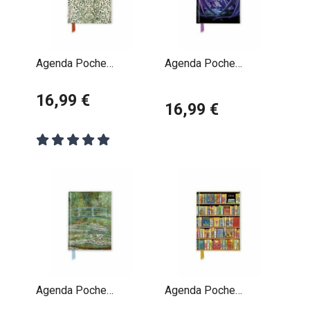
Agenda Poche
Agenda Poche
Magnétique 2026
Magnétique 2026
William Morris
16,99 €
Créatures
16,99 €
Fantastiques Anne
Stokes
Agenda Poche
Agenda Poche
Magnétique 2026
Magnétique 2026