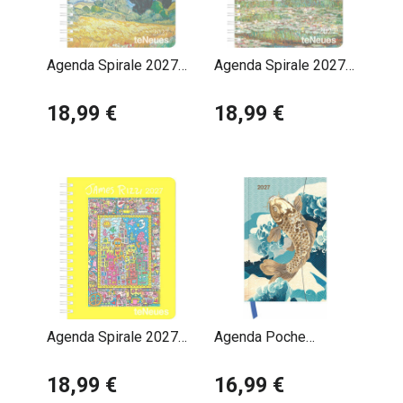
Agenda Spirale 2027
Agenda Spirale 2027
Vincent Van Gogh
Claude Monet
18,99 €
18,99 €
Agenda Spirale 2027
Agenda Poche
James Rizzi
Magnétique 2027 Art
18,99 €
Japonais
16,99 €