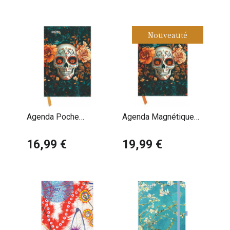
Nouveauté
Agenda Poche
Agenda Magnétique
Magnétique 2027 Art
2027 Skulls Tête de
Gothique Skull Tête de
16,99 €
Mort
19,99 €
Mort