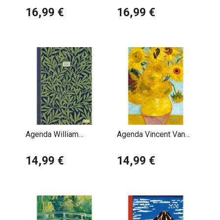
Claude Monet
16,99 €
Librairie Livres
16,99 €
Agenda William
Agenda Vincent Van
Morris Fleurs 2026
Gogh 2026
14,99 €
14,99 €