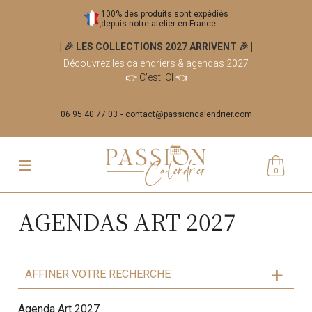
100% des produits sont expédiés
depuis notre atelier en France.
| 🎉 LES COLLECTIONS 2027 ARRIVENT 🎉
|
Découvrez les calendriers & agendas 2027
👉
C'est ICI
👈
06 95 40 77 03
contact@passioncalendrier.com
0
AGENDAS ART 2027
AFFINER VOTRE RECHERCHE
Agenda Art 2027