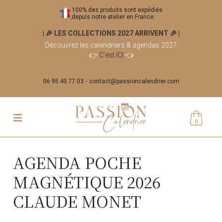
100% des produits sont expédiés
depuis notre atelier en France.
| 🎉 LES COLLECTIONS 2027 ARRIVENT 🎉
|
Découvrez les calendriers & agendas 2027
👉
C'est ICI
👈
06 95 40 77 03
contact@passioncalendrier.com
0
AGENDA POCHE
MAGNÉTIQUE 2026
CLAUDE MONET