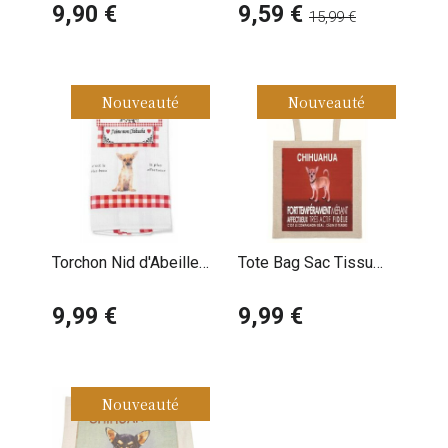
Chihuahua
9,90 €
9,59 €
15,99 €
Nouveauté
Nouveauté
Torchon Nid d'Abeille
Tote Bag Sac Tissu
Chihuahua
Chihuahua Fauve
9,99 €
9,99 €
Nouveauté