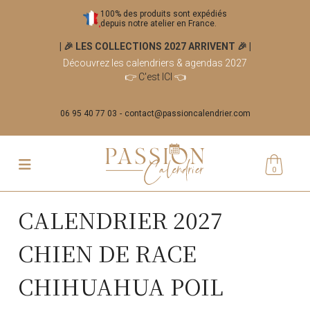
100% des produits sont expédiés
depuis notre atelier en France.
| 🎉 LES COLLECTIONS 2027 ARRIVENT 🎉
|
Découvrez les calendriers & agendas 2027
👉
C'est ICI
👈
06 95 40 77 03
contact@passioncalendrier.com
0
CALENDRIER 2027
CHIEN DE RACE
CHIHUAHUA POIL