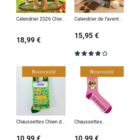
Calendrier 2026 Chien
Calendrier de l'avent
Race Chihuahua
Chihuahua
Chiots
personnalisé avec
15,95 €
18,99 €
votre message
Nouveauté
Nouveauté
Chaussettes Chien de
Chaussettes
Race Chihuahua
Chihuahua
10,99 €
10,99 €