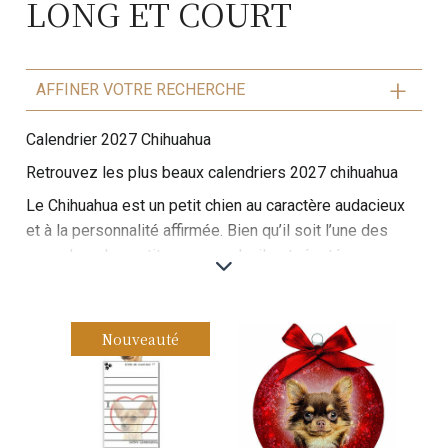
LONG ET COURT
AFFINER VOTRE RECHERCHE
Calendrier 2027 Chihuahua
Retrouvez les plus beaux calendriers 2027 chihuahua
Le Chihuahua est un petit chien au caractère audacieux
et à la personnalité affirmée. Bien qu’il soit l’une des
races les plus petites au monde, il est réputé pour sa
grande confiance en lui et son tempérament énergique.
Il possède un pelage court ou long, dans une variété de
couleurs, et ses grandes oreilles pointues accentuent
Nouveauté
son air alerté. Ce chien est très attaché à son maître,
souvent très protecteur, et peut être un excellent
compagnon pour les personnes seules ou les familles.
Il nécessite une éducation douce mais ferme, car il peut