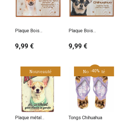
Plaque Bois
Plaque Bois
Décorative Chihuahua
Décorative Chihuahua
Poil Court
9,99 €
Poil Court Noir et Feu
9,99 €
Nouveauté
Nouveauté
-40%
Plaque métal
Tongs Chihuahua
décorative Chiot