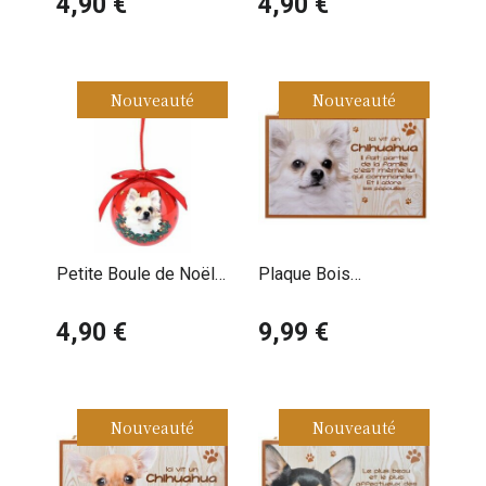
4,90 €
4,90 €
Nouveauté
Nouveauté
Petite Boule de Noël
Plaque Bois
Chihuahua Poil Long
Décorative Chihuahua
4,90 €
à poil long
9,99 €
Nouveauté
Nouveauté